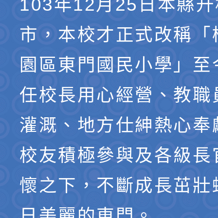
103年12月25日本縣
市，本校才正式改稱「
園區東門國民小學」至
任校長用心經營、教職
灌溉、地方仕紳熱心奉
校友積極參與及各級長
懷之下，不斷成長茁壯
日美麗的東門。