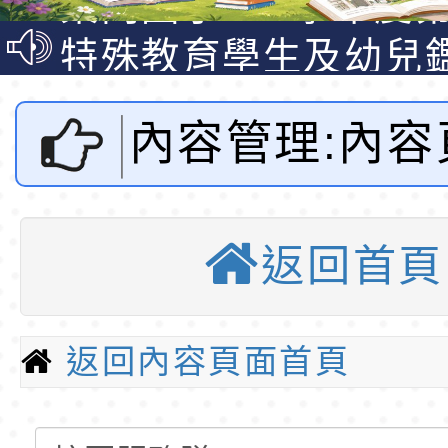
公告(尚有缺額)
梯特教代理教師甄選
特殊教育學生及幼兒
公告(尚有缺額)
明手冊(修訂版)與學
轉知臺中市政府政風
內容管理:內容
說明影片
光城市手牽手，綠能
本府115年70歲以上
走」動畫影片
員健康講座「吃得安
清華光罩教學專業論
園服務隊-桃
心」，請退休同仁踴
動時代中的好老師：
轉環境部「淨零綠領
返回首頁
國小全球資訊
教師韌性
程」
轉農業部桃園區農業
「115年食農教育專
錄取公告-桃園市桃園
教育
返回內容頁面首頁
訓練課程」，歡迎已
民小學115學年度「
東門國小115學年度第
育專業人員資格者報
理人員」甄選
梯特教代課教師甄選
東門國小115學年度第