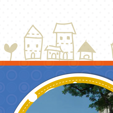
訓練課程」，歡迎已
民小學115學年度「
東門國小115學年度第
育專業人員資格者報
理人員」甄選
梯特教代課教師甄選
公告(尚有缺額)