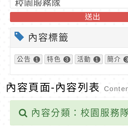
公告(尚有缺額)
梯特教代課教師甄選
東門國小115學年度第
送出
公告(尚有缺額)
梯特教代理教師甄選
特殊教育學生及幼兒
內容標籤
公告(尚有缺額)
明手冊(修訂版)與學
轉知臺中市政府政風
說明影片
光城市手牽手，綠能
本府115年70歲以上
公告
特色
活動
簡介
1
3
1
走」動畫影片
員健康講座「吃得安
清華光罩教學專業論
心」，請退休同仁踴
動時代中的好老師：
轉環境部「淨零綠領
內容頁面-內容列表
Conten
教師韌性
程」
轉農業部桃園區農業
內容分類：校園服務
「115年食農教育專
錄取公告-桃園市桃園