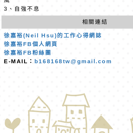
風
公告(尚有缺額)
民小學115學年度「
東門國小115學年度第
3、自強不息
班教師助理員」甄選
梯特教代理教師甄選
相關連結
公告(尚有缺額)
徐嘉裕(Neil Hsu)的工作心得網誌
徐嘉裕FB個人網頁
徐嘉裕FB粉絲團
E-MAIL：
b168168tw@gmail.com