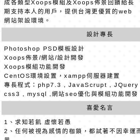
班教師助理員」甄選
梯特教代理教師甄選
特殊教育學生及幼兒
成各類型Xoops模組及Xoops佈景回饋給長
期支持本人的用戶，提供台灣更優質的web
公告(尚有缺額)
明手冊(修訂版)與學
轉知臺中市政府政風
網站架設環境。
說明影片
光城市手牽手，綠能
本府115年70歲以上
設計專長
走」動畫影片
員健康講座「吃得安
清華光罩教學專業論
Photoshop PSD模板設計
Xoops佈景/網站/設計開發
心」，請退休同仁踴
動時代中的好老師：
轉環境部「淨零綠領
Xoops模組功能開發
CentOS環境設置，xampp伺服器建置
教師韌性
程」
轉農業部桃園區農業
專長程式：php7.3 , JavaScrupt , JQuery , 
css3 , mysql ,網站seo優化與模組功能開
「115年食農教育專
錄取公告-桃園市桃園
喜愛名言
訓練課程」，歡迎已
民小學115學年度「
東門國小115學年度第
1、求知若飢 虛懷若愚
育專業人員資格者報
理人員」甄選
梯特教代課教師甄選
錄取公告-桃園市桃園
2、任何被視為感情的枷鎖，都試著不因幸運