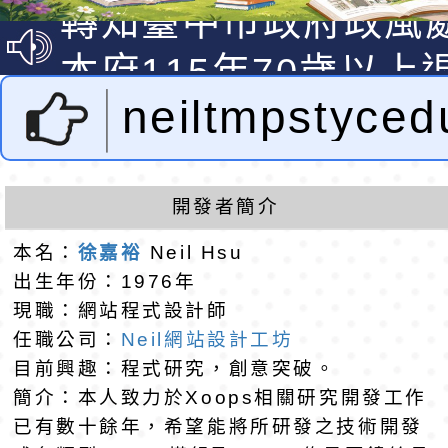
明手冊(修訂版)與學
轉知臺中市政府政風
說明影片
光城市手牽手，綠能
本府115年70歲以上
走」動畫影片
員健康講座「吃得安
清華光罩教學專業論
neiltmpstyc
心」，請退休同仁踴
動時代中的好老師：
轉環境部「淨零綠領
設計者：徐嘉裕 
教師韌性
程」
轉農業部桃園區農業
開發者簡介
hsu
「115年食農教育專
錄取公告-桃園市桃園
本名：
徐嘉裕
Neil Hsu
出生年份：1976年
訓練課程」，歡迎已
民小學115學年度「
東門國小115學年度第
現職：網站程式設計師
任職公司：
Neil網站設計工坊
育專業人員資格者報
理人員」甄選
梯特教代課教師甄選
錄取公告-桃園市桃園
目前興趣：程式研究，創意突破。
簡介：本人致力於Xoops相關研究開發工作
公告(尚有缺額)
民小學115學年度「
東門國小115學年度第
已有數十餘年，希望能將所研發之技術開發