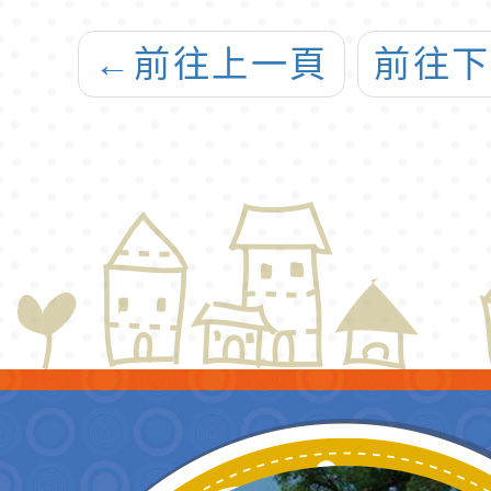
「澹養天龢－黃
←
前往上一頁
前往
羣英書藝紀念
展」及「臺灣書
藝新契機－1949
渡海書家特
展」，敬請師生
踴躍來館參觀。