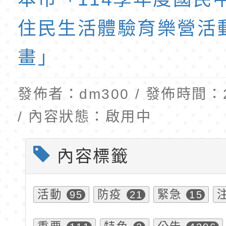
公告(尚有缺額)
民小學115學年度「
東門國小115學年度第
班教師助理員」甄選
梯特教代理教師甄選
住民生活體驗育樂營活
公告(尚有缺額)
畫」
發佈者：dm300 / 發佈時間：20
/ 內容狀態：啟用中
內容標籤
活動
防疫
緊急
95
21
15