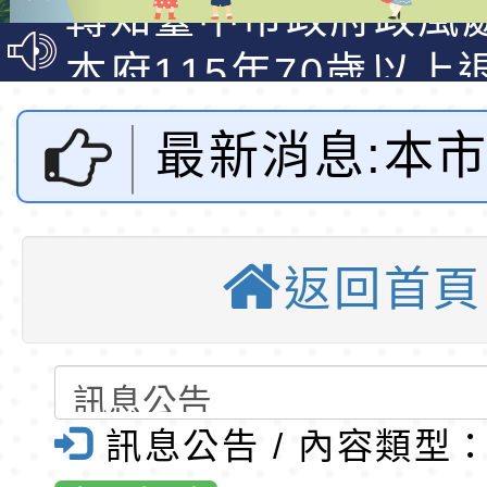
明手冊(修訂版)與學
轉知臺中市政府政風
說明影片
光城市手牽手，綠能
本府115年70歲以上
走」動畫影片
員健康講座「吃得安
清華光罩教學專業論
最新消息:本市
心」，請退休同仁踴
動時代中的好老師：
轉環境部「淨零綠領
教師韌性
程」
轉農業部桃園區農業
學年度國民中
「115年食農教育專
錄取公告-桃園市桃園
返回首頁
住民生活體驗
訓練課程」，歡迎已
民小學115學年度「
東門國小115學年度第
育專業人員資格者報
理人員」甄選
梯特教代課教師甄選
錄取公告-桃園市桃園
活動實施計畫
公告(尚有缺額)
民小學115學年度「
東門國小115學年度第
訊息公告 / 內容類型
市東門國小全