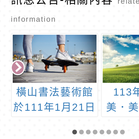
relat
information
體
橫山書法藝術館
11
於111年1月21日
美．
（五）至3月28
美感
日（一）舉辦
畫」