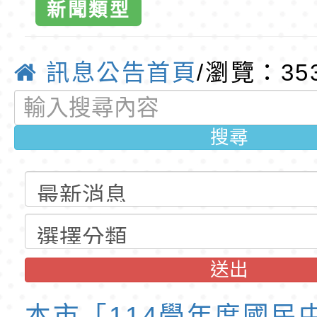
班教師助理員」甄選
梯特教代理教師甄選
特殊教育學生及幼兒
新聞類型
公告(尚有缺額)
明手冊(修訂版)與學
轉知臺中市政府政風
網-優質
說明影片
光城市手牽手，綠能
本府115年70歲以上
訊息公告首頁
/瀏覽：35
走」動畫影片
員健康講座「吃得安
清華光罩教學專業論
搜尋
心」，請退休同仁踴
動時代中的好老師：
轉環境部「淨零綠領
教師韌性
程」
轉農業部桃園區農業
「115年食農教育專
錄取公告-桃園市桃園
訓練課程」，歡迎已
民小學115學年度「
東門國小115學年度第
送出
育專業人員資格者報
理人員」甄選
梯特教代課教師甄選
錄取公告-桃園市桃園
本市「114學年度國民