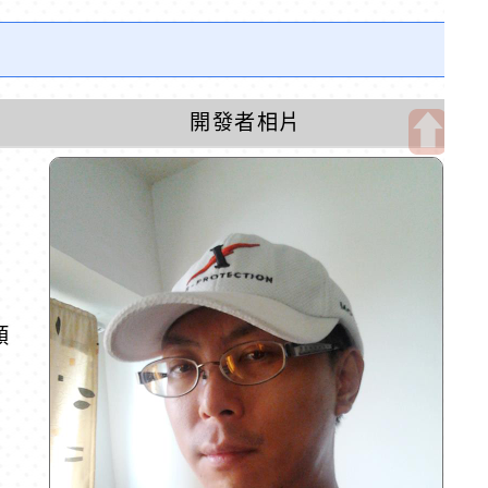
開發者相片
開
啟
上
方
區
塊
類