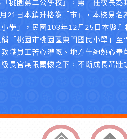
為「桃園第二公學校」，第一任校長為野口
4月21日本鎮升格為「市」，本校易名為
小學」，民國103年12月25日本縣升格
改稱「桃園市桃園區東門國民小學」至今。
、教職員工苦心灌溉、地方仕紳熱心奉獻、
各級長官無限關懷之下，不斷成長茁壯蛻化