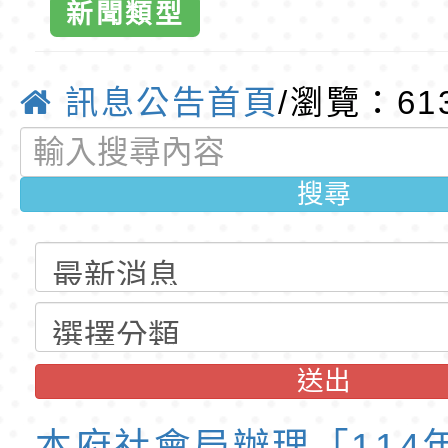
新聞類型
公告(尚有缺額)
明手冊(修訂版)與學
轉知臺中市政府政風
東門國小全球
說明影片
光城市手牽手，綠能
本府115年70歲以上
訊息公告首頁
/瀏覽：61
優質教
走」動畫影片
員健康講座「吃得安
清華光罩教學專業論
心」，請退休同仁踴
動時代中的好老師：
轉環境部「淨零綠領
搜尋
教師韌性
程」
轉農業部桃園區農業
「115年食農教育專
錄取公告-桃園市桃園
訓練課程」，歡迎已
民小學115學年度「
東門國小115學年度第
育專業人員資格者報
理人員」甄選
梯特教代課教師甄選
錄取公告-桃園市桃園
送出
公告(尚有缺額)
民小學115學年度「
東門國小115學年度第
本府社會局辦理「114