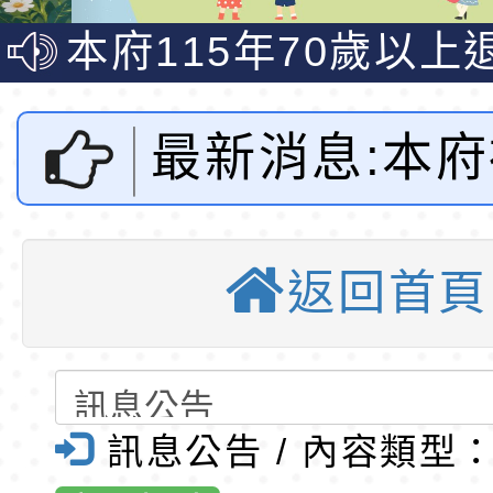
說明影片
光城市手牽手，綠能
本府115年70歲以上
走」動畫影片
員健康講座「吃得安
清華光罩教學專業論
心」，請退休同仁踴
動時代中的好老師：
轉環境部「淨零綠領
最新消息:本
教師韌性
程」
轉農業部桃園區農業
辦理「114
「115年食農教育專
錄取公告-桃園市桃園
返回首頁
訓練課程」，歡迎已
民小學115學年度「
東門國小115學年度第
親代表推薦作
育專業人員資格者報
理人員」甄選
梯特教代課教師甄選
錄取公告-桃園市桃園
關辦法，請踴
公告(尚有缺額)
民小學115學年度「
東門國小115學年度第
訊息公告 / 內容類型
符合條件人選
班教師助理員」甄選
梯特教代理教師甄選
特殊教育學生及幼兒