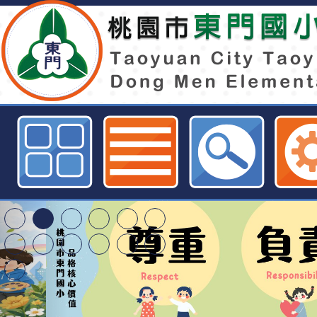
本府社會局辦理「114年模範父親
相關辦法，請踴躍推薦符合條件人選
小全球資訊網
特殊教育學生及幼兒
明手冊(修訂版)與學
轉知臺中市政府政風