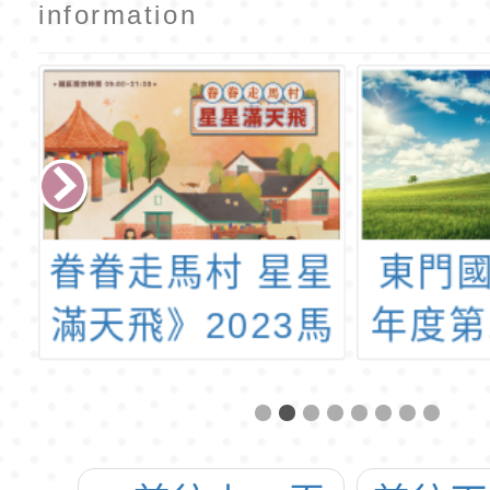
information
學
眷眷走馬村 星星
東門國
4
滿天飛》2023馬
年度第
代
祖新村眷村文創
梯第9
取
園區年度活動
理教