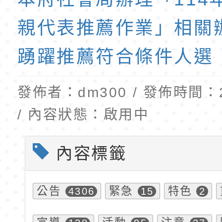
班教師助理員」甄選
梯特教代理教師甄選
親代表推薦作業」相關
公告(尚有缺額)
踴躍推薦符合條件人選
發佈者：dm300 / 發佈時間：20
/ 內容狀態：啟用中
內容標籤
公告
緊急
特色
4306
15
2