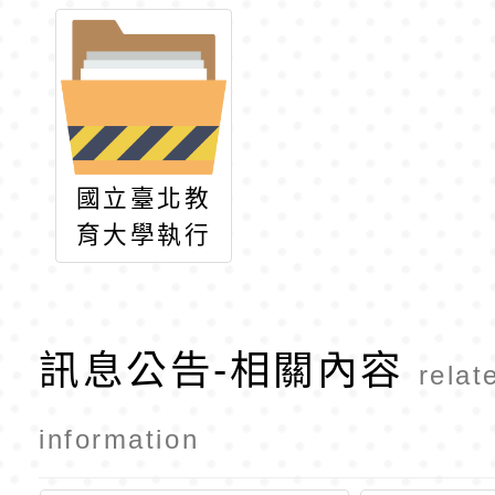
國立臺北教
育大學執行
教育部113
年至115年
美感與設計
訊息公告-相關內容
relat
創新計畫美
感通識課程
information
與美感體驗
課程推廣計