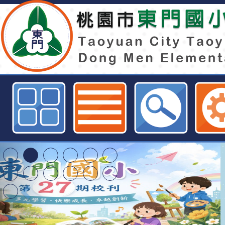
轉知國立臺北教育大學執行教育部「1
年美感與設計創新計畫」之北區美
學，辦理113-2學期「美感通識課
程推廣計畫」教師研習工作坊，請貴
桃園市東門國小全球資訊網
特殊教育學生及幼兒
明手冊(修訂版)與學
轉知臺中市政府政風