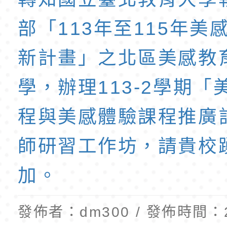
班教師助理員」甄選
梯特教代理教師甄選
全球資訊網-
部「113年至115年美
公告(尚有缺額)
新計畫」之北區美感教
學，辦理113-2學期「
程與美感體驗課程推廣
師研習工作坊，請貴校
加。
發佈者：dm300 / 發佈時間：20