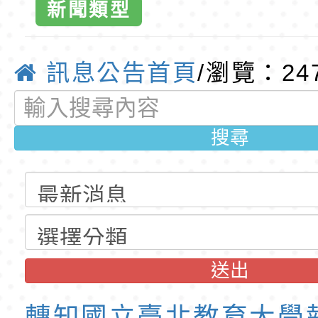
新聞類型
公告(尚有缺額)
明手冊(修訂版)與學
轉知臺中市政府政風
大學，辦理113
說明影片
光城市手牽手，綠能
本府115年70歲以上
訊息公告首頁
/瀏覽：24
「美感通識課
走」動畫影片
員健康講座「吃得安
清華光罩教學專業論
心」，請退休同仁踴
動時代中的好老師：
轉環境部「淨零綠領
搜尋
感體驗課程
教師韌性
程」
轉農業部桃園區農業
畫」教師研
「115年食農教育專
錄取公告-桃園市桃園
訓練課程」，歡迎已
民小學115學年度「
東門國小115學年度第
坊，請貴校
送出
育專業人員資格者報
理人員」甄選
梯特教代課教師甄選
錄取公告-桃園市桃園
加。-桃園市
公告(尚有缺額)
民小學115學年度「
東門國小115學年度第
轉知國立臺北教育大學