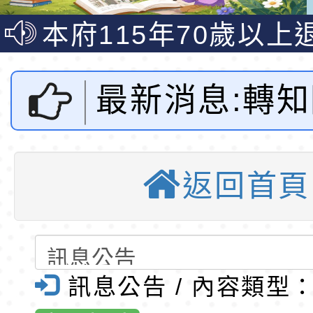
說明影片
光城市手牽手，綠能
本府115年70歲以上
走」動畫影片
員健康講座「吃得安
清華光罩教學專業論
心」，請退休同仁踴
動時代中的好老師：
轉環境部「淨零綠領
最新消息:轉
教師韌性
程」
轉農業部桃園區農業
北教育大學執
「115年食農教育專
錄取公告-桃園市桃園
返回首頁
部「113年至1
訓練課程」，歡迎已
民小學115學年度「
東門國小115學年度第
育專業人員資格者報
理人員」甄選
梯特教代課教師甄選
錄取公告-桃園市桃園
感與設計創新
公告(尚有缺額)
民小學115學年度「
東門國小115學年度第
訊息公告 / 內容類型
之北區美感教
班教師助理員」甄選
梯特教代理教師甄選
特殊教育學生及幼兒