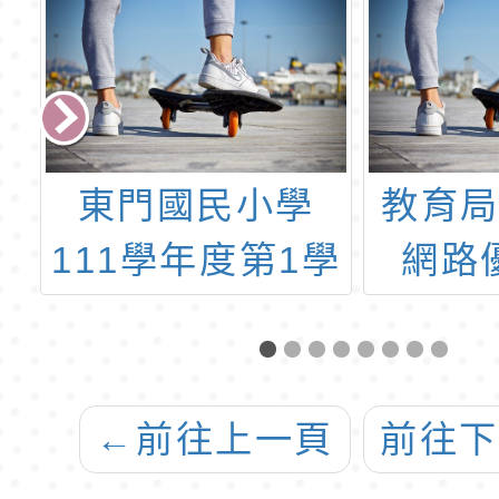
畫教師研習
工作坊
教育局補助電信
「開
學
網路優惠方案
庫房
第
選
←
前往上一頁
前往