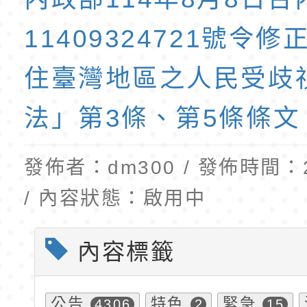
班教師助理員」甄選
梯特教代理教師甄選
11409324721號令
公告(尚有缺額)
住臺灣地區之人民受歧
法」第3條、第5條條文
發佈者：dm300 / 發佈時間：20
/ 內容狀態：啟用中
內容標籤
公告
特色
緊急
4306
2
15