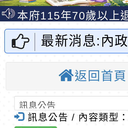
說明影片
光城市手牽手，綠能
本府115年70歲以上
走」動畫影片
員健康講座「吃得安
清華光罩教學專業論
最新消息:內政
心」，請退休同仁踴
動時代中的好老師：
轉環境部「淨零綠領
教師韌性
程」
轉農業部桃園區農業
年8月8日台
「115年食農教育專
錄取公告-桃園市桃園
返回首頁
114093247
訓練課程」，歡迎已
民小學115學年度「
東門國小115學年度第
育專業人員資格者報
理人員」甄選
梯特教代課教師甄選
錄取公告-桃園市桃園
正發布「居住
公告(尚有缺額)
民小學115學年度「
東門國小115學年度第
訊息公告 / 內容類型
區之人民受歧
班教師助理員」甄選
梯特教代理教師甄選
特殊教育學生及幼兒