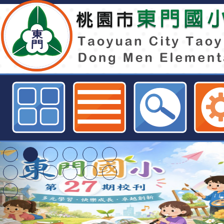
內政部114年8月8日台內移字第1140
修正發布「居住臺灣地區之人民受
第3條、第5條條文-桃園市東門國
特殊教育學生及幼兒
明手冊(修訂版)與學
轉知臺中市政府政風