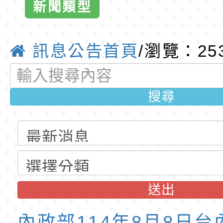
新聞類型
公告(尚有缺額)
明手冊(修訂版)與學
轉知臺中市政府政風
辦法」第3條
說明影片
光城市手牽手，綠能
本府115年70歲以上
訊息公告首頁
/瀏覽：25
條文-桃園市
走」動畫影片
員健康講座「吃得安
清華光罩教學專業論
心」，請退休同仁踴
動時代中的好老師：
轉環境部「淨零綠領
搜尋
全球資訊網-
教師韌性
程」
轉農業部桃園區農業
「115年食農教育專
錄取公告-桃園市桃園
訓練課程」，歡迎已
民小學115學年度「
東門國小115學年度第
送出
育專業人員資格者報
理人員」甄選
梯特教代課教師甄選
錄取公告-桃園市桃園
公告(尚有缺額)
民小學115學年度「
東門國小115學年度第
內政部114年8月8日