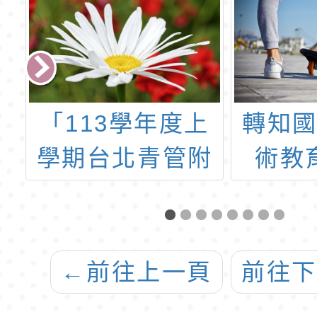
大
「113學年度上
轉知
」
學期台北青管附
術教
並
屬團隊招生」公
「11
申
告
場數
貼
演藝
←
前往上一頁
前往
生
請踴