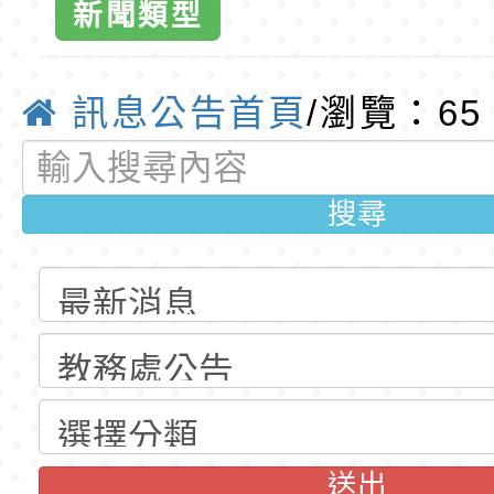
新聞類型
公告(尚有缺額)
明手冊(修訂版)與學
轉知臺中市政府政風
小全球資訊網
說明影片
光城市手牽手，綠能
本府115年70歲以上
訊息公告首頁
/瀏覽：65
育
走」動畫影片
員健康講座「吃得安
清華光罩教學專業論
心」，請退休同仁踴
動時代中的好老師：
轉環境部「淨零綠領
搜尋
教師韌性
程」
轉農業部桃園區農業
「115年食農教育專
錄取公告-桃園市桃園
訓練課程」，歡迎已
民小學115學年度「
東門國小115學年度第
育專業人員資格者報
理人員」甄選
梯特教代課教師甄選
錄取公告-桃園市桃園
公告(尚有缺額)
民小學115學年度「
東門國小115學年度第
送出