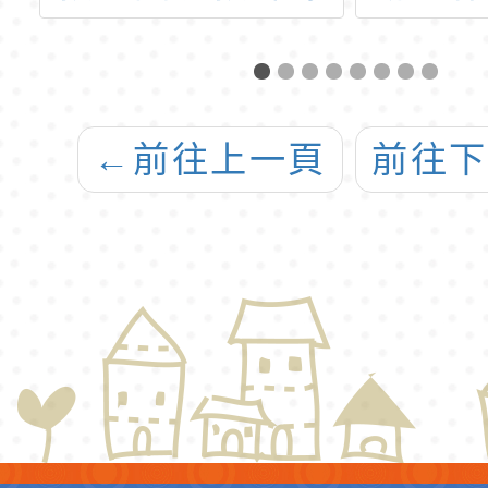
理「華語文能力
課程
測驗」113年考
試日程
←
前往上一頁
前往