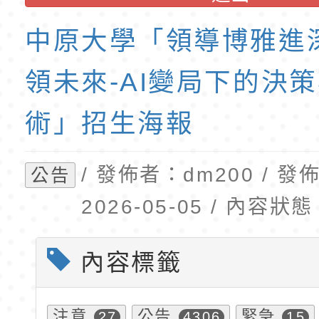
班教師助理員」甄選
梯特教代理教師甄選
中原大學「領導博雅進
公告(尚有缺額)
領未來-AI變局下的決
術」招生海報
/ 發佈者：dm200 / 
公告
2026-05-05 / 內容
內容標籤
注意
公告
緊急
27
4306
15