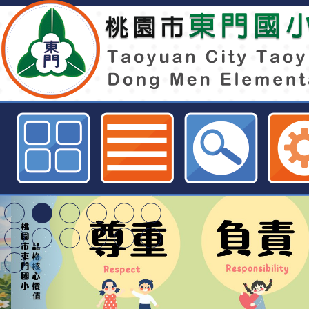
中原大學「領導博雅進深學堂 智領未
的決策與領導藝術」招生海報-桃園
資訊網
特殊教育學生及幼兒
明手冊(修訂版)與學
轉知臺中市政府政風