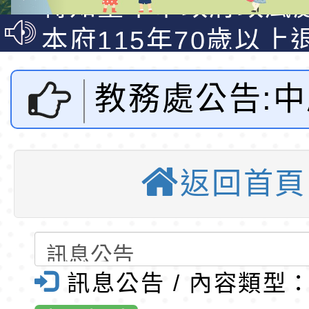
說明影片
光城市手牽手，綠能
本府115年70歲以上
走」動畫影片
員健康講座「吃得安
清華光罩教學專業論
教務處公告:
心」，請退休同仁踴
動時代中的好老師：
轉環境部「淨零綠領
教師韌性
程」
轉農業部桃園區農業
「領導博雅進
「115年食農教育專
錄取公告-桃園市桃園
返回首頁
智領未來-AI
訓練課程」，歡迎已
民小學115學年度「
東門國小115學年度第
育專業人員資格者報
理人員」甄選
梯特教代課教師甄選
錄取公告-桃園市桃園
決策與領導藝
公告(尚有缺額)
民小學115學年度「
東門國小115學年度第
訊息公告 / 內容類型
生海報-桃園
班教師助理員」甄選
梯特教代理教師甄選
特殊教育學生及幼兒