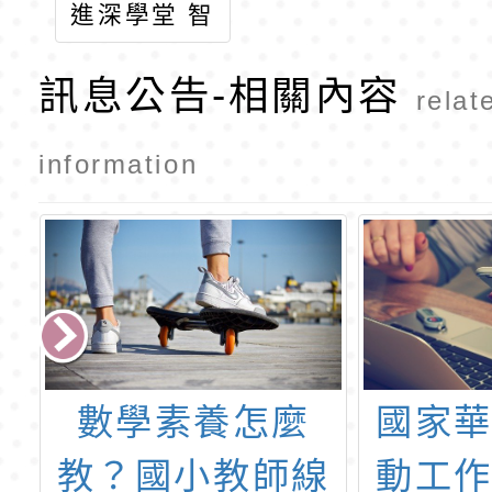
進深學堂 智
領未來-AI變
訊息公告-相關內容
局下的決策
relat
與領導藝
術」招生海
information
報
國家華語測驗推
110
線
動工作委員會辦
科學