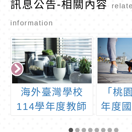
訊息公告-相關內容
在國中小社
relat
會領域課程
的理論與實
information
踐年度研討
會」
行
海外臺灣學校
「桃園
計
114學年度教師
年度
小
甄選聯合簡章1份
養導