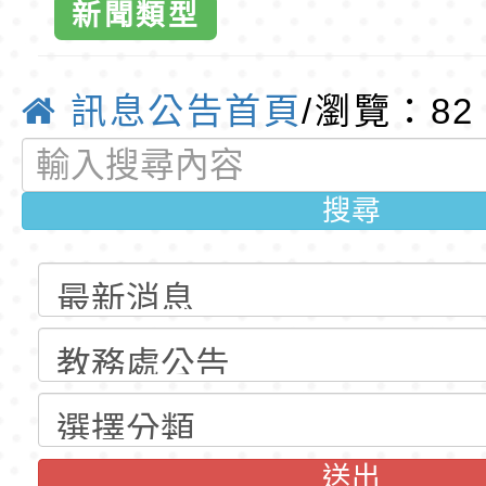
育專業人員資格者報
理人員」甄選
梯特教代課教師甄選
東門國小115學年度第
新聞類型
公告(尚有缺額)
梯特教代課教師甄選
東門國小115學年度第
東門國小全球
公告(尚有缺額)
梯特教代理教師甄選
特殊教育學生及幼兒
訊息公告首頁
/瀏覽：82
優質教
公告(尚有缺額)
明手冊(修訂版)與學
轉知臺中市政府政風
搜尋
說明影片
光城市手牽手，綠能
本府115年70歲以上
走」動畫影片
員健康講座「吃得安
清華光罩教學專業論
心」，請退休同仁踴
動時代中的好老師：
轉環境部「淨零綠領
教師韌性
程」
轉農業部桃園區農業
「115年食農教育專
錄取公告-桃園市桃園
送出