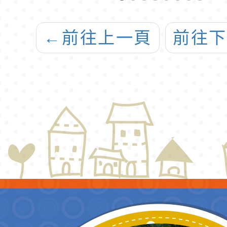
認
學暨
區
計優
←
前往上一頁
前往
計畫
教師