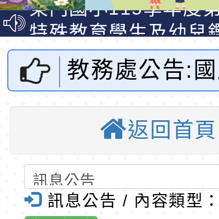
梯特教代課教師甄選
東門國小115學年度第
公告(尚有缺額)
梯特教代理教師甄選
特殊教育學生及幼兒
公告(尚有缺額)
明手冊(修訂版)與學
轉知臺中市政府政風
教務處公告:
說明影片
光城市手牽手，綠能
本府115年70歲以上
走」動畫影片
員健康講座「吃得安
清華光罩教學專業論
師範大學辦理
心」，請退休同仁踴
動時代中的好老師：
轉環境部「淨零綠領
返回首頁
思維在國中小
教師韌性
程」
轉農業部桃園區農業
「115年食農教育專
錄取公告-桃園市桃園
域課程的理論
訓練課程」，歡迎已
民小學115學年度「
東門國小115學年度第
訊息公告 / 內容類型
年度研討會」