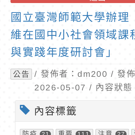
訓練課程」，歡迎已
民小學115學年度「
東門國小115學年度第
育專業人員資格者報
理人員」甄選
梯特教代課教師甄選
國立臺灣師範大學辦理
公告(尚有缺額)
維在國中小社會領域課
與實踐年度研討會」
/ 發佈者：dm200 / 
公告
2026-05-07 / 內容
內容標籤
防疫
重要
注意
21
111
27