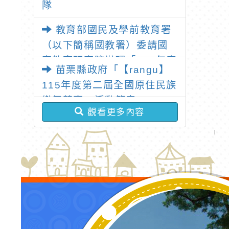
隊
教育部國民及學前教育署
（以下簡稱國教署）委請國
家教育研究院辦理「115年度
苗栗縣政府「【rangu】
教學基地學校各領域教師暑
115年度第二屆全國原住民族
假共同備課研習」
樂舞競賽」活動簡章
觀看更多內容