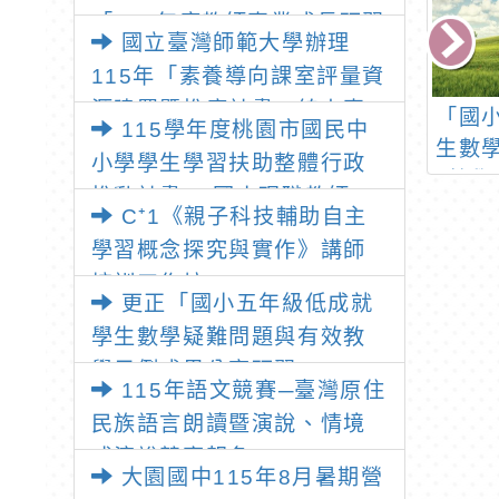
「115年度教師專業成長研習
國立臺灣師範大學辦理
—「夢的N次方」實踐家論壇
115年「素養導向課室評量資
（中區臺中場）」
源建置暨推廣計畫」線上專
學年度桃園市國中
大同大學「112學年度
「國
115學年度桃園市國民中
題講座之報名資訊
扶助「教學效能
媒體設計學系碩士班、
生數
小學學生學習扶助整體行政
計畫(子計畫十
工業設計學系碩士班、
教學
推動計畫 —國小現職教師8
)」運作分享
工業設計學系在職碩士
C⁺1《親子科技輔助自主
小時認證研習
班、設計科學研究所博
學習概念探究與實作》講師
士班考試入學」招生簡
培訓工作坊
更正「國小五年級低成就
章，鼓勵專兼任教師、
職員、同學踴躍報考進
學生數學疑難問題與有效教
修
學示例成果分享研習」
115年語文競賽─臺灣原住
民族語言朗讀暨演說、情境
式演說競賽報名
大園國中115年8月暑期營