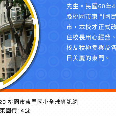
先生。民國60年
縣桃園市東門國民
市，本校才正式
任校長用心經營
校友積極參與及
日美麗的東門。
20
桃園市東門國小全球資訊網
區東國街14號