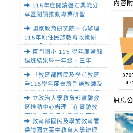
師：教師素養與教師韌性
內容
115年度閱讀磐石典範分
享暨閱讀推動專業研習
國家教育研究院中心辦理
115年原住民族教育政策研
討會「原住民族教育國際趨
東門國小 115 學年度常態
勢與發展」
編班結果暨一年級、三年
級、五年級學生與導師名單
「教育部國民及學前教育
376
47
署115學年度臺灣手語教師及
教學支援工作人員第1次增能
立政治大學教育部實驗教
訊息公
暨回訓研習實施計畫」1份
育推動中心辦理「在實驗教
育裡，看見個人發展的可能
教育部國民及學前教育署
性」推廣講座
委請國立臺中教育大學辦理