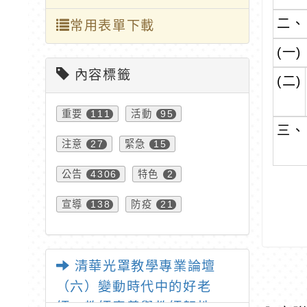
二、
常用表單下載
(一)
內容標籤
(二)
重要
活動
111
95
三、
注意
緊急
27
15
公告
特色
4306
2
宣導
防疫
138
21
清華光罩教學專業論壇
（六）變動時代中的好老