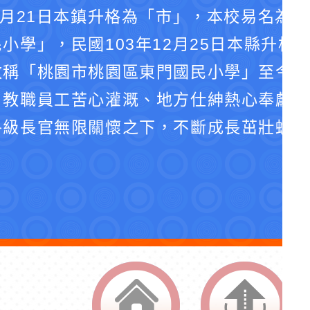
4月21日本鎮升格為「市」，本校易名為
小學」，民國103年12月25日本縣升格
改稱「桃園市桃園區東門國民小學」至今。
、教職員工苦心灌溉、地方仕紳熱心奉獻、
各級長官無限關懷之下，不斷成長茁壯蛻化