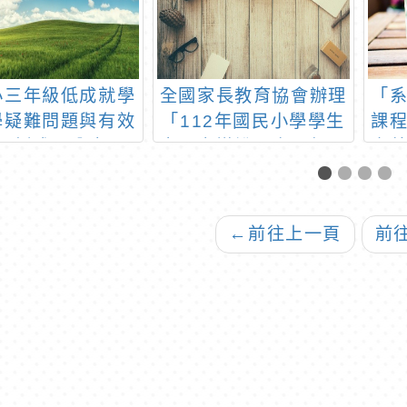
小三年級低成就學
全國家長教育協會辦理
「
學疑難問題與有效
「112年國民小學學生
課
示例成果分享研
家長宣導說明會」相關
素
習」簡章
訊息
←
前往上一頁
前