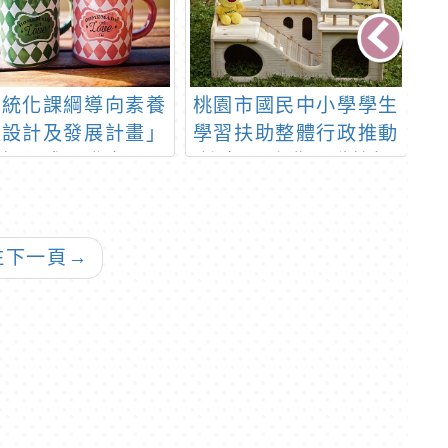
系統化課綱導向素養
桃園市國民中小學學生
「
程設計及發展計畫」
學習扶助整體行政推動
養課程成果發表暨研
計畫-國小非現職教師
討會
18小時認證研習計畫
往下一頁
→