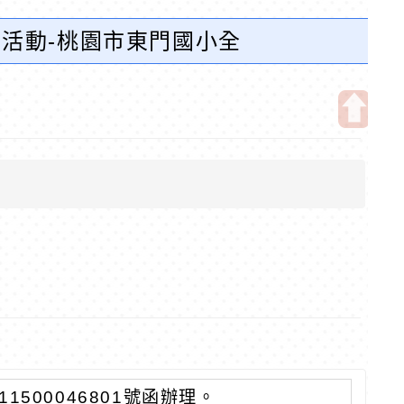
」活動-桃園市東門國小全
開
啟
上
方
區
塊
1500046801號函辦理。