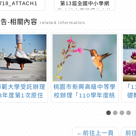
718_ATTACH1
第13屆全國中小學網
路小論文專題暨本土使
命式行動研究競賽實施
告-相關內容
related information
計畫」
師範大學受託辦理
桃園市新興高級中等學
「1
13年度第1次原住
校辦理「110學年度桃
礎
語言能力認證測
園市市長盃小桃子英數
驗」
競賽」，因疫情延期至
111年2月13日（星期
日）舉行
←
前往上一頁
前