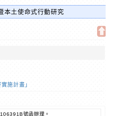
題暨本土使命式行動研究
開
啟
上
方
區
塊
賽實施計畫」
106391B號函辦理。