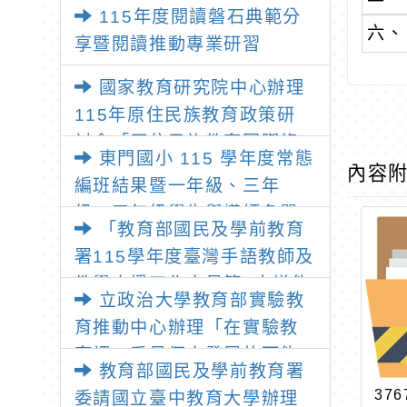
師：教師素養與教師韌性
115年度閱讀磐石典範分
六、
享暨閱讀推動專業研習
國家教育研究院中心辦理
115年原住民族教育政策研
討會「原住民族教育國際趨
東門國小 115 學年度常態
勢與發展」
內容
編班結果暨一年級、三年
級、五年級學生與導師名單
「教育部國民及學前教育
署115學年度臺灣手語教師及
教學支援工作人員第1次增能
立政治大學教育部實驗教
暨回訓研習實施計畫」1份
育推動中心辦理「在實驗教
育裡，看見個人發展的可能
教育部國民及學前教育署
性」推廣講座
376
委請國立臺中教育大學辦理