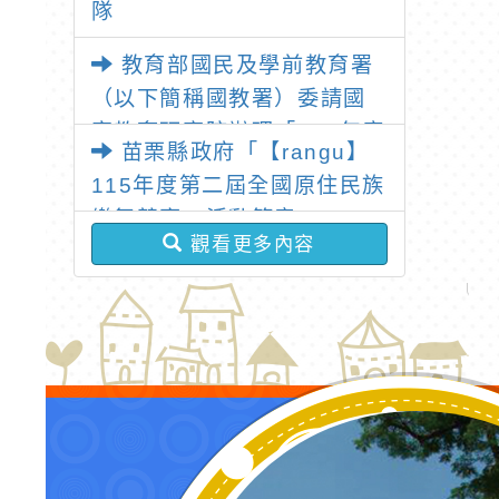
隊
教育部國民及學前教育署
（以下簡稱國教署）委請國
家教育研究院辦理「115年度
苗栗縣政府「【rangu】
教學基地學校各領域教師暑
115年度第二屆全國原住民族
假共同備課研習」
樂舞競賽」活動簡章
觀看更多內容