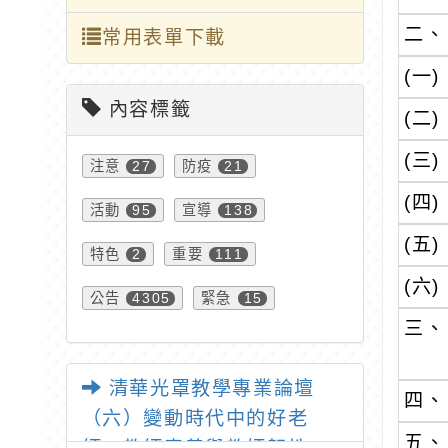
二、
常用表單下載
(一)
內容標籤
(二)
(三)
注意
防疫
27
21
(四)
活動
宣導
95
138
(五)
特色
重要
2
111
(六)
公告
緊急
4305
15
三、
清華光罩教學專業論壇
四、
（六）變動時代中的好老
五、