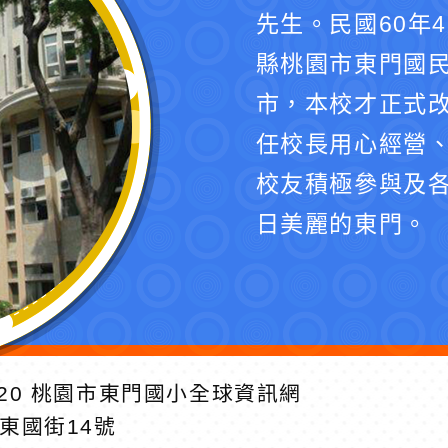
先生。民國60年
縣桃園市東門國民
市，本校才正式
任校長用心經營
校友積極參與及
日美麗的東門。
20
桃園市東門國小全球資訊網
區東國街14號