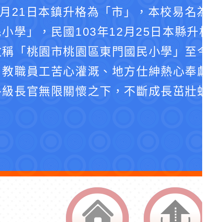
4月21日本鎮升格為「市」，本校易名為
小學」，民國103年12月25日本縣升格
改稱「桃園市桃園區東門國民小學」至今。
、教職員工苦心灌溉、地方仕紳熱心奉獻、
各級長官無限關懷之下，不斷成長茁壯蛻化