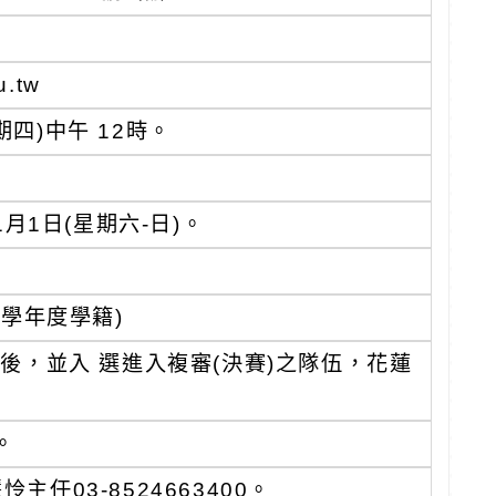
.tw
期四)中午 12時。
1月1日(星期六-日)。
。
5學年度學籍)
後，並入 選進入複審(決賽)之隊伍，花蓮
。
03-8524663400。