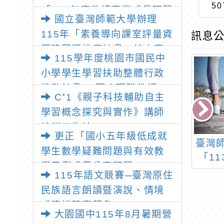
50
「115年度教師專業成長研習
國立臺灣師範大學辦理
—「夢的N次方」實踐家論壇
115年「素養導向課室評量資
訊息公
（中區臺中場）」
源建置暨推廣計畫」線上專
115學年度桃園市國民中
題講座之報名資訊
小學學生學習扶助整體行政
推動計畫 —國小現職教師8
C⁺1《親子科技輔助自主
小時認證研習
學習概念探究與實作》講師
培訓工作坊
更正「國小五年級低成就
，就是要想想」
110年中小學媒體素養
臺灣
學生數學疑難問題與有效教
講座(桃園場)
教案設計競賽徵選計畫
「1
學示例成果分享研習」
民族
115年語文競賽─臺灣原住
民族語言朗讀暨演說、情境
式演說競賽報名
大園國中115年8月暑期營