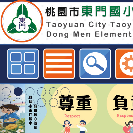
2025年童演童語兒童閱讀推廣活動
小全球資訊網
特殊教育學生及幼兒
明手冊(修訂版)與學
轉知臺中市政府政風