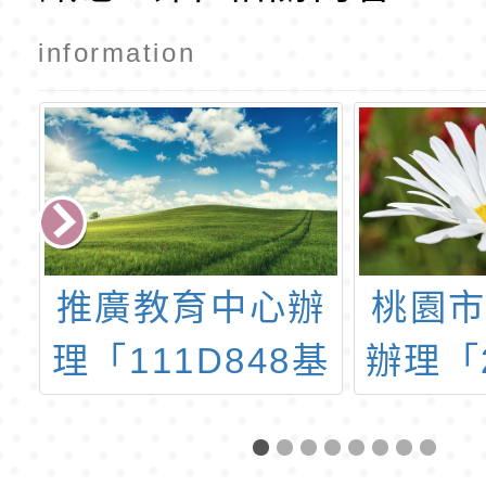
information
推廣教育中心辦
桃園市
理「111D848基
辦理「2
礎實用日語
日壢閱
(四)」課程招生
列講座