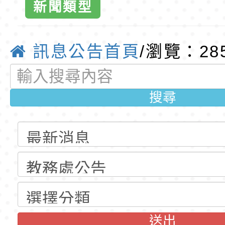
班教師助理員」甄選
梯特教代理教師甄選
特殊教育學生及幼兒
新聞類型
公告(尚有缺額)
明手冊(修訂版)與學
轉知臺中市政府政風
說明影片
光城市手牽手，綠能
本府115年70歲以上
訊息公告首頁
/瀏覽：28
走」動畫影片
員健康講座「吃得安
清華光罩教學專業論
搜尋
心」，請退休同仁踴
動時代中的好老師：
轉環境部「淨零綠領
教師韌性
程」
轉農業部桃園區農業
「115年食農教育專
錄取公告-桃園市桃園
訓練課程」，歡迎已
民小學115學年度「
東門國小115學年度第
育專業人員資格者報
理人員」甄選
梯特教代課教師甄選
錄取公告-桃園市桃園
送出