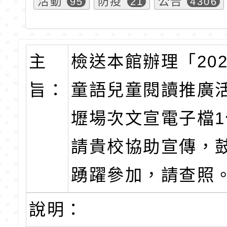
活動
防疫
公告
95
21
4306
主
檢送本館辦理「20
旨：
童語兒童閱讀推廣
壢場次文宣電子檔
請貴校協助宣傳，
踴躍參加，請查照
說明：