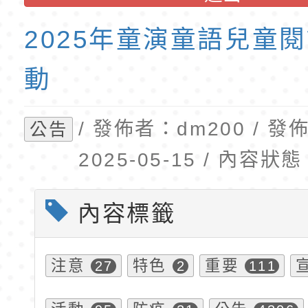
公告(尚有缺額)
民小學115學年度「
東門國小115學年度第
班教師助理員」甄選
梯特教代理教師甄選
2025年童演童語兒童
公告(尚有缺額)
動
/ 發佈者：dm200 / 
公告
2025-05-15 / 內容
內容標籤
注意
特色
重要
27
2
111