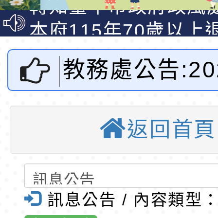
說明影片
光城市手牽手，綠能
本府115年70歲以上
走」動畫影片
員健康講座「吃得安
清華光罩教學專業論
教務處公告:20
心」，請退休同仁踴
動時代中的好老師：
轉環境部「淨零綠領
教師韌性
程」
轉農業部桃園區農業
演童語兒童閱
「115年食農教育專
錄取公告-桃園市桃園
返回首頁
活動-桃園市
訓練課程」，歡迎已
民小學115學年度「
東門國小115學年度第
育專業人員資格者報
理人員」甄選
梯特教代課教師甄選
錄取公告-桃園市桃園
全球資訊網-
公告(尚有缺額)
民小學115學年度「
東門國小115學年度第
訊息公告 / 內容類型