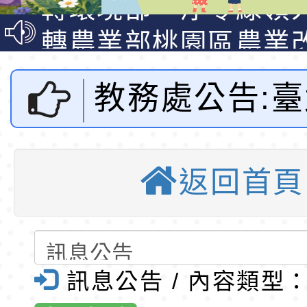
教師韌性
程」
轉農業部桃園區農業
「115年食農教育專
錄取公告-桃園市桃園
教務處公告:
訓練課程」，歡迎已
民小學115學年度「
東門國小115學年度第
育專業人員資格者報
理人員」甄選
梯特教代課教師甄選
錄取公告-桃園市桃園
文獻館舉辦「
公告(尚有缺額)
民小學115學年度「
東門國小115學年度第
返回首頁
臺北學系列活
班教師助理員」甄選
梯特教代理教師甄選
東門國小附設幼兒園1
公告(尚有缺額)
第1學期第2梯代理教
東門國小115學年度第
蹟研習營」-
招錄取公告
梯代理教師甄選第8
東門國小附設幼兒園1
訊息公告 / 內容類型
門國小全球資