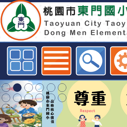
臺北市立文獻館舉辦「114年臺北
蹟研習營」-桃園市東門國小全球資
清華光罩教學專業論
動時代中的好老師：
轉環境部「淨零綠領