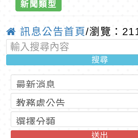
第1學期第2梯代理教
清華光罩教學專業論
新聞類型
招錄取公告(尚有缺額
動時代中的好老師：
轉環境部「淨零綠領
質教育
教師韌性
程」
轉農業部桃園區農業
訊息公告首頁
/瀏覽：21
「115年食農教育專
錄取公告-桃園市桃園
搜尋
訓練課程」，歡迎已
民小學115學年度「
東門國小115學年度第
育專業人員資格者報
理人員」甄選
梯特教代課教師甄選
錄取公告-桃園市桃園
公告(尚有缺額)
民小學115學年度「
東門國小115學年度第
班教師助理員」甄選
梯特教代理教師甄選
東門國小附設幼兒園1
公告(尚有缺額)
第1學期第2梯代理教
東門國小115學年度第
送出