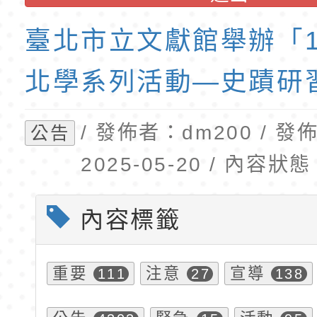
招錄取公告
梯代理教師甄選第8
東門國小附設幼兒園1
第1學期第2梯代理教
臺北市立文獻館舉辦「1
招錄取公告(尚有缺額
北學系列活動—史蹟研
/ 發佈者：dm200 / 
公告
2025-05-20 / 內容
內容標籤
重要
注意
宣導
111
27
138