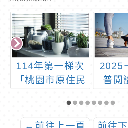
技
114年第一梯次
2025
鑑
「桃園市原住民
普閱
5
族學生獎助－清
菁
寒獎助金及優秀
」
獎學金」申請
←
前往上一頁
前往