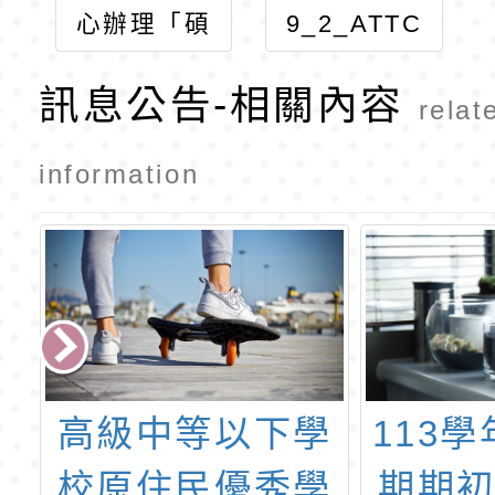
心辦理「碩
9_2_ATTC
士18學分
H2
訊息公告-相關內容
班」相關資
relat
訊
information
l
高級中等以下學
113
習
校原住民優秀學
期期