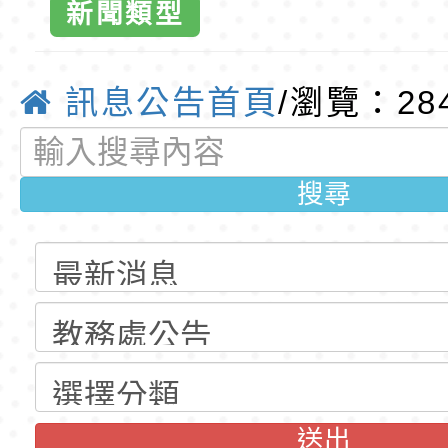
公告(尚有缺額)
第1學期第2梯代理教
轉知臺中市政府政風
新聞類型
小全球資訊網
招錄取公告
光城市手牽手，綠能
本府115年70歲以上
訊息公告首頁
/瀏覽：28
走」動畫影片
員健康講座「吃得安
清華光罩教學專業論
育
心」，請退休同仁踴
動時代中的好老師：
轉環境部「淨零綠領
搜尋
教師韌性
程」
轉農業部桃園區農業
「115年食農教育專
錄取公告-桃園市桃園
訓練課程」，歡迎已
民小學115學年度「
東門國小115學年度第
育專業人員資格者報
理人員」甄選
梯特教代課教師甄選
錄取公告-桃園市桃園
公告(尚有缺額)
民小學115學年度「
東門國小115學年度第
送出