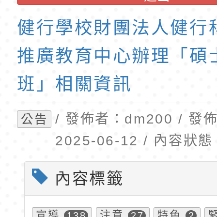
班教師助理員」甄選
梯特教代理教師甄選
東門國小附設幼兒園1
健行學校財團法人健行
公告(尚有缺額)
第1學期第2梯代理教
招錄取公告
推廣教育中心辦理「碩士
班」相關資訊
/ 發佈者：dm200 / 
公告
2025-06-12 / 內容
內容標籤
宣導
注意
特色
138
27
2