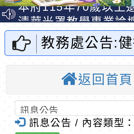
光城市手牽手，綠能
本府115年70歲以上
走」動畫影片
員健康講座「吃得安
清華光罩教學專業論
心」，請退休同仁踴
動時代中的好老師：
轉環境部「淨零綠領
教務處公告:
教師韌性
程」
轉農業部桃園區農業
「115年食農教育專
錄取公告-桃園市桃園
財團法人健行
訓練課程」，歡迎已
民小學115學年度「
東門國小115學年度第
返回首頁
學推廣教育中
育專業人員資格者報
理人員」甄選
梯特教代課教師甄選
錄取公告-桃園市桃園
「碩士18學
公告(尚有缺額)
民小學115學年度「
東門國小115學年度第
班教師助理員」甄選
梯特教代理教師甄選
東門國小附設幼兒園1
訊息公告 / 內容類型
關資訊-桃園