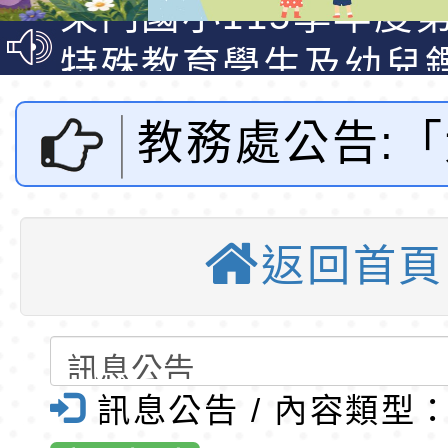
梯特教代課教師甄選
東門國小115學年度第
公告(尚有缺額)
梯特教代理教師甄選
特殊教育學生及幼兒
公告(尚有缺額)
明手冊(修訂版)與學
轉知臺中市政府政風
教務處公告:
說明影片
光城市手牽手，綠能
本府115年70歲以上
走」動畫影片
員健康講座「吃得安
清華光罩教學專業論
地區2025第
心」，請退休同仁踴
動時代中的好老師：
轉環境部「淨零綠領
返回首頁
修盃國小英語
教師韌性
程」
轉農業部桃園區農業
「115年食農教育專
錄取公告-桃園市桃園
力競賽」-桃
訓練課程」，歡迎已
民小學115學年度「
東門國小115學年度第
訊息公告 / 內容類型
國小全球資訊