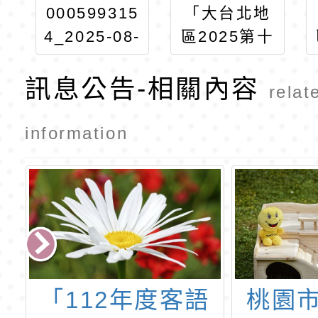
000599315
「大台北地
4_2025-08-
區2025第十
15_2025辭
九屆辭修盃
訊息公告-相關內容
修盃A4_2_
國小英語數
relat
154
學能力競
賽」2
information
生
「112年度客語
桃園市