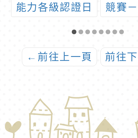
路
能力各級認證日
競賽
程表」1份，歡迎
民族
公教人員、學生
演說
及民眾踴躍報考
說競
←
前往上一頁
前往