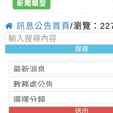
育專業人員資格者報
理人員」甄選
梯特教代課教師甄選
東門國小115學年度第
新聞類型
公告(尚有缺額)
梯特教代課教師甄選
東門國小115學年度第
教育
公告(尚有缺額)
梯特教代理教師甄選
特殊教育學生及幼兒
訊息公告首頁
/瀏覽：22
公告(尚有缺額)
明手冊(修訂版)與學
轉知臺中市政府政風
搜尋
說明影片
光城市手牽手，綠能
本府115年70歲以上
走」動畫影片
員健康講座「吃得安
清華光罩教學專業論
心」，請退休同仁踴
動時代中的好老師：
轉環境部「淨零綠領
教師韌性
程」
轉農業部桃園區農業
「115年食農教育專
錄取公告-桃園市桃園
送出