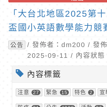
訓練課程」，歡迎已
民小學115學年度「
東門國小115學年度第
育專業人員資格者報
理人員」甄選
梯特教代課教師甄選
「大台北地區2025第
公告(尚有缺額)
盃國小英語數學能力競
/ 發佈者：dm200 / 
公告
2025-09-11 / 內容
內容標籤
注意
緊急
特色
宣
27
15
2