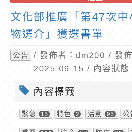
招錄取公告
梯代理教師甄選第8
東門國小附設幼兒園1
文化部推廣「第47次中
第1學期第2梯代理教
招錄取公告(尚有缺額
物選介」獲選書單
/ 發佈者：dm200 / 
公告
2025-09-15 / 內容
內容標籤
緊急
特色
活動
公
15
2
95