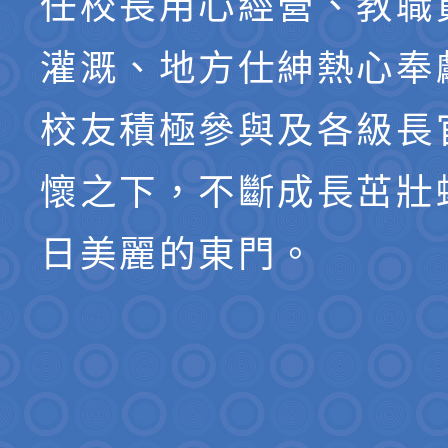
任校長用心經營、教職
灌溉、地方仕紳熱心奉
校友積極參與及各級長
懷之下，不斷成長茁壯
日美麗的東門。