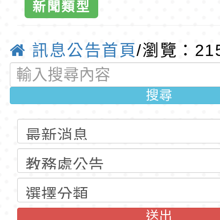
第1學期第2梯代理教
清華光罩教學專業論
新聞類型
招錄取公告(尚有缺額
動時代中的好老師：
轉環境部「淨零綠領
訊息公告首頁
/瀏覽：21
教師韌性
程」
轉農業部桃園區農業
「115年食農教育專
錄取公告-桃園市桃園
搜尋
訓練課程」，歡迎已
民小學115學年度「
東門國小115學年度第
育專業人員資格者報
理人員」甄選
梯特教代課教師甄選
錄取公告-桃園市桃園
公告(尚有缺額)
民小學115學年度「
東門國小115學年度第
班教師助理員」甄選
梯特教代理教師甄選
東門國小附設幼兒園1
公告(尚有缺額)
第1學期第2梯代理教
東門國小115學年度第
送出