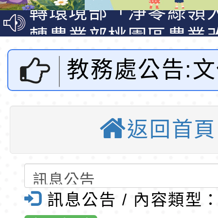
動時代中的好老師：
轉環境部「淨零綠領
教師韌性
程」
轉農業部桃園區農業
「115年食農教育專
錄取公告-桃園市桃園
教務處公告:
訓練課程」，歡迎已
民小學115學年度「
東門國小115學年度第
育專業人員資格者報
理人員」甄選
梯特教代課教師甄選
錄取公告-桃園市桃園
廣「第47次
公告(尚有缺額)
民小學115學年度「
東門國小115學年度第
返回首頁
讀物選介」獲
班教師助理員」甄選
梯特教代理教師甄選
東門國小附設幼兒園1
桃園市東門國
公告(尚有缺額)
第1學期第2梯代理教
東門國小115學年度第
招錄取公告
梯代理教師甄選第8
東門國小附設幼兒園1
訊息公告 / 內容類型
資訊網-優