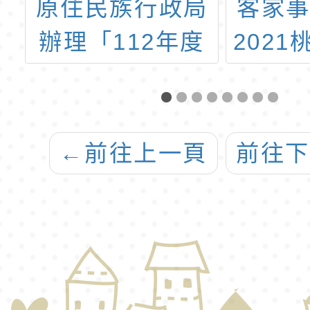
師
原住民族行政局
客家
─
辦理「112年度
202
踐
原住民族語言推
故
廣人員設置補助
1
計畫」第1次甄選
←
前往上一頁
前往
縣
躍