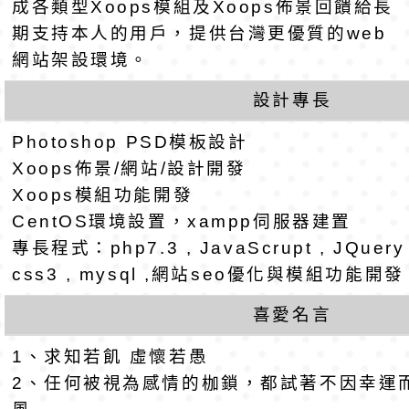
公告(尚有缺額)
第1學期第2梯代理教
轉知臺中市政府政風
成各類型Xoops模組及Xoops佈景回饋給長
期支持本人的用戶，提供台灣更優質的web
招錄取公告
光城市手牽手，綠能
本府115年70歲以上
網站架設環境。
走」動畫影片
員健康講座「吃得安
清華光罩教學專業論
設計專長
Photoshop PSD模板設計
心」，請退休同仁踴
動時代中的好老師：
轉環境部「淨零綠領
Xoops佈景/網站/設計開發
教師韌性
程」
轉農業部桃園區農業
Xoops模組功能開發
CentOS環境設置，xampp伺服器建置
「115年食農教育專
錄取公告-桃園市桃園
專長程式：php7.3 , JavaScrupt , JQuery , 
css3 , mysql ,網站seo優化與模組功能開
訓練課程」，歡迎已
民小學115學年度「
東門國小115學年度第
喜愛名言
育專業人員資格者報
理人員」甄選
梯特教代課教師甄選
錄取公告-桃園市桃園
1、求知若飢 虛懷若愚
公告(尚有缺額)
民小學115學年度「
東門國小115學年度第
2、任何被視為感情的枷鎖，都試著不因幸運