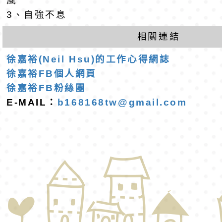
風
班教師助理員」甄選
梯特教代理教師甄選
東門國小附設幼兒園1
3、自強不息
公告(尚有缺額)
第1學期第2梯代理教
相關連結
招錄取公告
徐嘉裕(Neil Hsu)的工作心得網誌
徐嘉裕FB個人網頁
徐嘉裕FB粉絲團
E-MAIL：
b168168tw@gmail.com