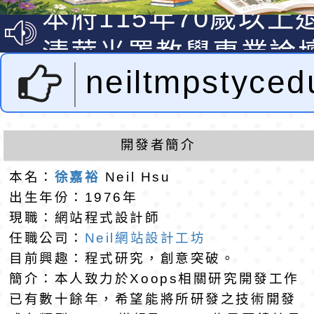
光城市手牽手，綠能
本府115年70歲以上
走」動畫影片
員健康講座「吃得安
清華光罩教學專業論
neiltmpstyc
心」，請退休同仁踴
動時代中的好老師：
轉環境部「淨零綠領
教師韌性
程」
轉農業部桃園區農業
設計者：徐嘉裕 
「115年食農教育專
錄取公告-桃園市桃園
開發者簡介
hsu
本名：
徐嘉裕
Neil Hsu
訓練課程」，歡迎已
民小學115學年度「
東門國小115學年度第
出生年份：1976年
育專業人員資格者報
理人員」甄選
梯特教代課教師甄選
錄取公告-桃園市桃園
現職：網站程式設計師
任職公司：
Neil網站設計工坊
公告(尚有缺額)
民小學115學年度「
東門國小115學年度第
目前興趣：程式研究，創意突破。
簡介：本人致力於Xoops相關研究開發工作
班教師助理員」甄選
梯特教代理教師甄選
東門國小附設幼兒園1
已有數十餘年，希望能將所研發之技術開發