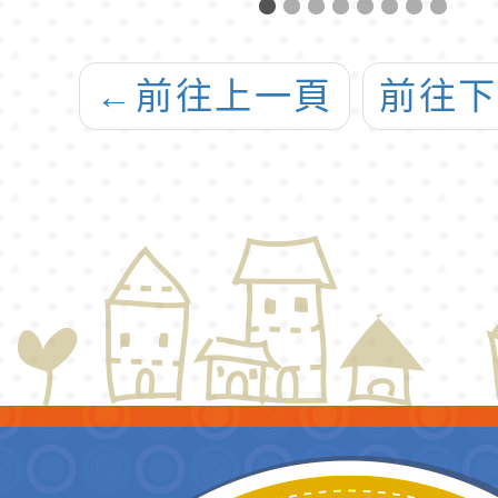
一
章」
遷環境
社會
←
前往上一頁
前往
候教