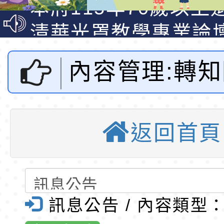
光城市手牽手，綠能
本府115年70歲以上
走」動畫影片
員健康講座「吃得安
清華光罩教學專業論
心」，請退休同仁踴
動時代中的好老師：
轉環境部「淨零綠領
內容管理:轉
教師韌性
程」
轉農業部桃園區農業
「115年食農教育專
錄取公告-桃園市桃園
央大學辦理1
訓練課程」，歡迎已
民小學115學年度「
東門國小115學年度第
返回首頁
環境部淨零綠
育專業人員資格者報
理人員」甄選
梯特教代課教師甄選
錄取公告-桃園市桃園
公告(尚有缺額)
民小學115學年度「
東門國小115學年度第
培育課程「
班教師助理員」甄選
梯特教代理教師甄選
東門國小附設幼兒園1
訊息公告 / 內容類型
環」加值課程