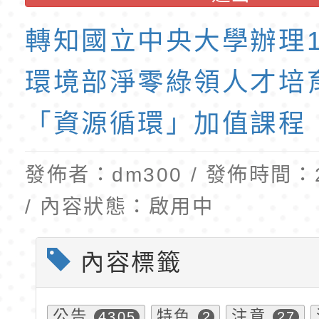
班教師助理員」甄選
梯特教代理教師甄選
東門國小附設幼兒園1
公告(尚有缺額)
第1學期第2梯代理教
轉知國立中央大學辦理1
招錄取公告
環境部淨零綠領人才培
「資源循環」加值課程
發佈者：dm300 / 發佈時間：20
/ 內容狀態：啟用中
內容標籤
公告
特色
注意
4305
2
27