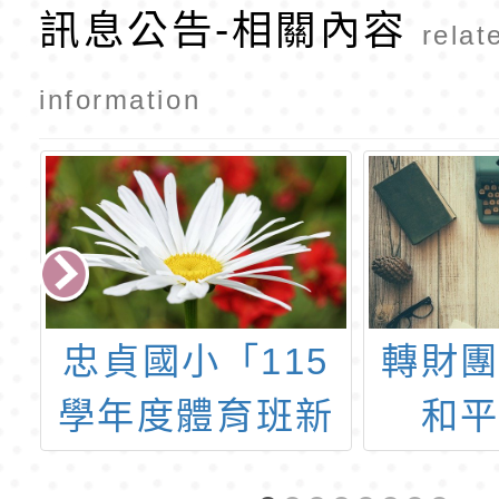
訊息公告-相關內容
CH2
relat
information
忠貞國小「115
轉財
市
學年度體育班新
和
盃
生入學甄選簡
「20