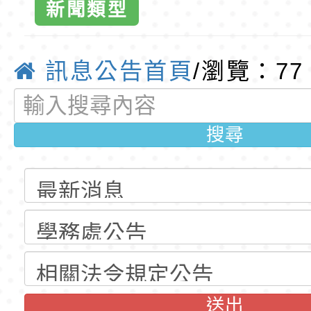
公告(尚有缺額)
第1學期第2梯代理教
轉知臺中市政府政風
新聞類型
招錄取公告
光城市手牽手，綠能
本府115年70歲以上
東門國小全球
走」動畫影片
員健康講座「吃得安
清華光罩教學專業論
訊息公告首頁
/瀏覽：77
優質教
心」，請退休同仁踴
動時代中的好老師：
轉環境部「淨零綠領
搜尋
教師韌性
程」
轉農業部桃園區農業
「115年食農教育專
錄取公告-桃園市桃園
訓練課程」，歡迎已
民小學115學年度「
東門國小115學年度第
育專業人員資格者報
理人員」甄選
梯特教代課教師甄選
錄取公告-桃園市桃園
公告(尚有缺額)
民小學115學年度「
東門國小115學年度第
送出