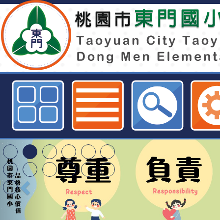
轉財團法人台灣養殖漁業發展基金會
日五海味-食魚文化教師及營養師研
躍報名參加-桃園市東門國小全球資
特殊教育學生及幼兒
明手冊(修訂版)與學
轉知臺中市政府政風