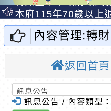
說明影片
光城市手牽手，綠能
本府115年70歲以上
走」動畫影片
員健康講座「吃得安
清華光罩教學專業論
內容管理:轉
心」，請退休同仁踴
動時代中的好老師：
轉環境部「淨零綠領
教師韌性
程」
轉農業部桃園區農業
台灣養殖漁業
「115年食農教育專
錄取公告-桃園市桃園
返回首頁
金會辦理「20
訓練課程」，歡迎已
民小學115學年度「
東門國小115學年度第
育專業人員資格者報
理人員」甄選
梯特教代課教師甄選
錄取公告-桃園市桃園
五海味-食魚
公告(尚有缺額)
民小學115學年度「
東門國小115學年度第
訊息公告 / 內容類型
及營養師研
班教師助理員」甄選
梯特教代理教師甄選
特殊教育學生及幼兒