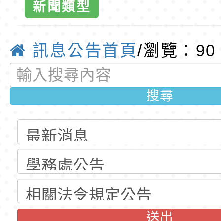
新聞類型
公告(尚有缺額)
明手冊(修訂版)與學
轉知臺中市政府政風
動」，請踴躍
說明影片
光城市手牽手，綠能
本府115年70歲以上
訊息公告首頁
/瀏覽：90
加-桃園市東
走」動畫影片
員健康講座「吃得安
清華光罩教學專業論
心」，請退休同仁踴
動時代中的好老師：
轉環境部「淨零綠領
搜尋
球資訊網-優
教師韌性
程」
轉農業部桃園區農業
「115年食農教育專
錄取公告-桃園市桃園
訓練課程」，歡迎已
民小學115學年度「
東門國小115學年度第
育專業人員資格者報
理人員」甄選
梯特教代課教師甄選
錄取公告-桃園市桃園
公告(尚有缺額)
民小學115學年度「
東門國小115學年度第
送出