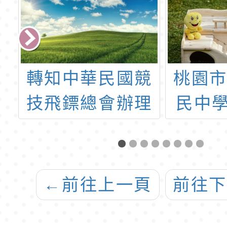
競
桃園市立幸福國
「11
理
民中學114學年
運動
生
度體育班新生入
划船
校
學暨轉班轉學考
海洋艇
一
甄選簡章
水域)
←
前往上一頁
前往
開海