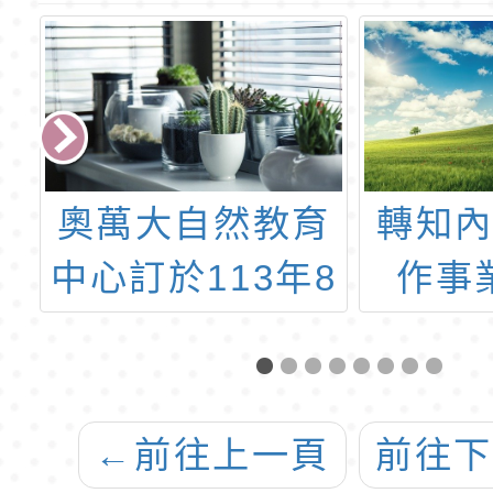
育
轉知內政部「合
「海
8
作事業影響力
片」
萬
HUB講座」活動
辦
調
←
前往上一頁
前往