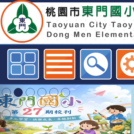
「融合體育活動研習：芬蘭木棋初
習」-桃園市東門國小全球資訊網
清華光罩教學專業論
動時代中的好老師：
轉環境部「淨零綠領