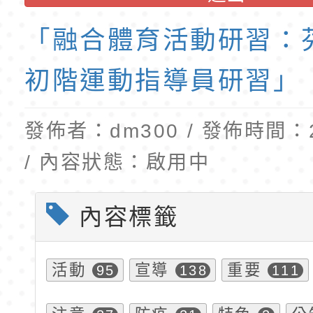
第1學期第2梯代理教
「融合體育活動研習：
招錄取公告(尚有缺額
初階運動指導員研習」
發佈者：dm300 / 發佈時間：20
/ 內容狀態：啟用中
內容標籤
活動
宣導
重要
95
138
111