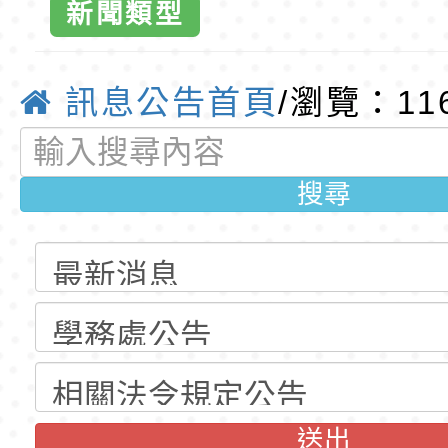
新聞類型
招錄取公告(尚有缺額
動時代中的好老師：
轉環境部「淨零綠領
教師韌性
程」
轉農業部桃園區農業
訊息公告首頁
/瀏覽：11
「115年食農教育專
錄取公告-桃園市桃園
訓練課程」，歡迎已
民小學115學年度「
東門國小115學年度第
搜尋
育專業人員資格者報
理人員」甄選
梯特教代課教師甄選
錄取公告-桃園市桃園
公告(尚有缺額)
民小學115學年度「
東門國小115學年度第
班教師助理員」甄選
梯特教代理教師甄選
東門國小附設幼兒園1
公告(尚有缺額)
第1學期第2梯代理教
東門國小115學年度第
招錄取公告
梯代理教師甄選第8
東門國小附設幼兒園1
送出