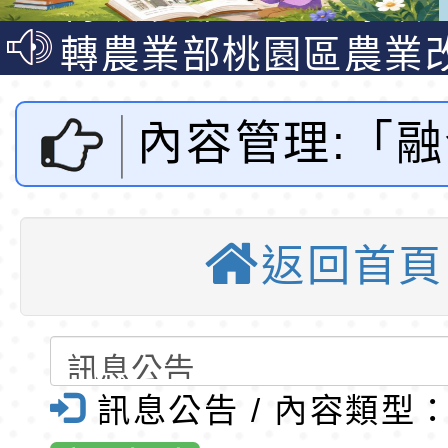
教師韌性
程」
轉農業部桃園區農業
「115年食農教育專
錄取公告-桃園市桃園
內容管理:「
訓練課程」，歡迎已
民小學115學年度「
東門國小115學年度第
育專業人員資格者報
理人員」甄選
梯特教代課教師甄選
錄取公告-桃園市桃園
活動研習：芬
公告(尚有缺額)
民小學115學年度「
東門國小115學年度第
返回首頁
初階運動指
班教師助理員」甄選
梯特教代理教師甄選
東門國小附設幼兒園1
公告(尚有缺額)
第1學期第2梯代理教
東門國小115學年度第
習」-桃園市
招錄取公告
梯代理教師甄選第8
東門國小附設幼兒園1
訊息公告 / 內容類型
全球資訊網-
第1學期第2梯代理教
清華光罩教學專業論