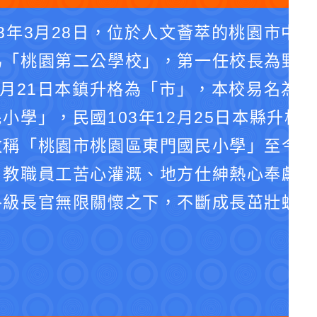
3年3月28日，位於人文薈萃的桃園市中
為「桃園第二公學校」，第一任校長為野口
4月21日本鎮升格為「市」，本校易名為
小學」，民國103年12月25日本縣升格
改稱「桃園市桃園區東門國民小學」至今。
、教職員工苦心灌溉、地方仕紳熱心奉獻、
各級長官無限關懷之下，不斷成長茁壯蛻化