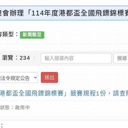
總會辦理「114年度港都盃全國飛鏢錦標
訊網-優質教育
容類型：
新聞類型
瀏覽：234
搜尋
送出
度港都盃全國飛鏢錦標賽」競賽規程1份，請查
 內容狀態：啟用中
：