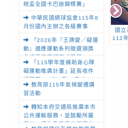
統盃全國卡巴迪錦標賽」
中華民國網球協會115年8
月份國內主辦之各級賽事
4年臺東沙城盃全
6月8日世界海洋日，本
國立
學田徑對抗賽」
市辦理「海洋教育週」
11
「2026年『王牌愛／礙運
宣導，徵求短影音投
色旅
動』適應運動系列徵選頒獎
稿，歡迎師生踴躍參與
典禮暨適應體育成果展」
「115學年度補助身心障
礙運動推廣計畫」延長收件
期限至115年7月31日止
教育部115年氣候變遷講
習活動
轉知本府交通局推廣本市
公共運輸服務，並鼓勵所屬
員工、師生及家長參與基北