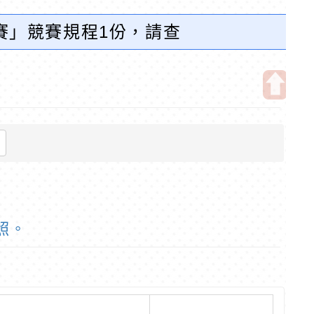
賽」競賽規程1份，請查
開
啟
上
方
區
塊
照。