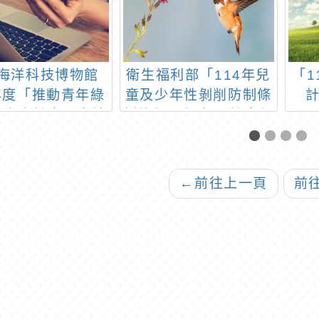
海洋科技博物館
衛生福利部「114年兒
「1
2年度「推動青年綠
童及少年性剝削防制條
遊專案計畫」申請
例施行30週年」教育倡
簡章
議活動函及活動流程，
請踴躍參與。
←
前往上一頁
前