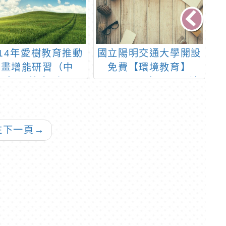
14年愛樹教育推動
國立陽明交通大學開設
計畫增能研習（中
免費【環境教育】
「
區）」簡章1份
DIYGreen相關三門遠
事
距課程熱烈招生中，歡
迎各級學校(含幼兒園)
教師踴躍報名參加
往下一頁
→