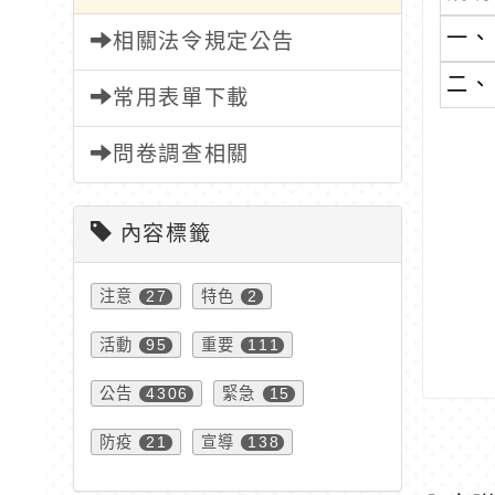
一、
相關法令規定公告
二、
常用表單下載
問卷調查相關
內容標籤
注意
特色
27
2
活動
重要
95
111
公告
緊急
4306
15
防疫
宣導
21
138