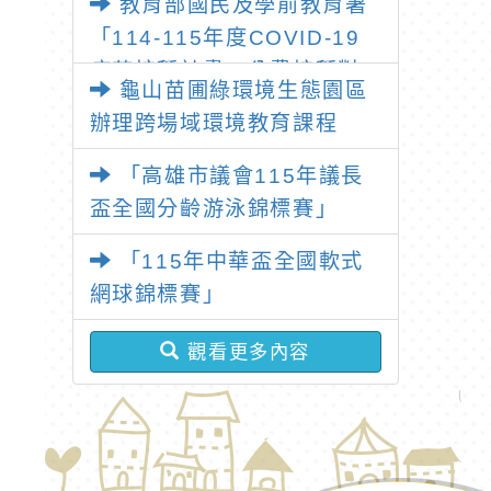
教育部國民及學前教育署
北桃「我的減碳存摺2.0」全
「114-115年度COVID-19
民運動
疫苗接種計畫」公費接種對
龜山苗圃綠環境生態園區
象擴大為「滿6個月以上尚未
辦理跨場域環境教育課程
接種之民眾」措施，延長至
115年9月28日止
「高雄市議會115年議長
盃全國分齡游泳錦標賽」
「115年中華盃全國軟式
網球錦標賽」
觀看更多內容