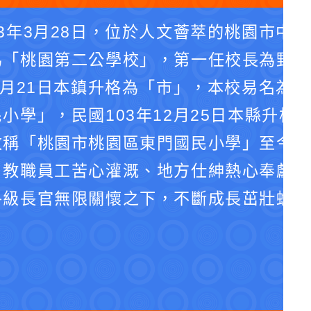
3年3月28日，位於人文薈萃的桃園市中
為「桃園第二公學校」，第一任校長為野口
4月21日本鎮升格為「市」，本校易名為
小學」，民國103年12月25日本縣升格
改稱「桃園市桃園區東門國民小學」至今。
、教職員工苦心灌溉、地方仕紳熱心奉獻、
各級長官無限關懷之下，不斷成長茁壯蛻化