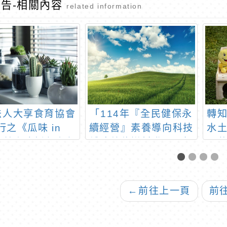
告-相關內容
related information
法人大享食育協會
「114年『全民健保永
轉
行之《瓜味 in
續經營』素養導向科技
水
a》線上廣播劇和劇
輔助數位媒材發展及師
工
譜電子書等多元文
資精進計畫」實施計畫
保
與食農教育教材
1份，敬請踴躍報名參
加
←
前往上一頁
前