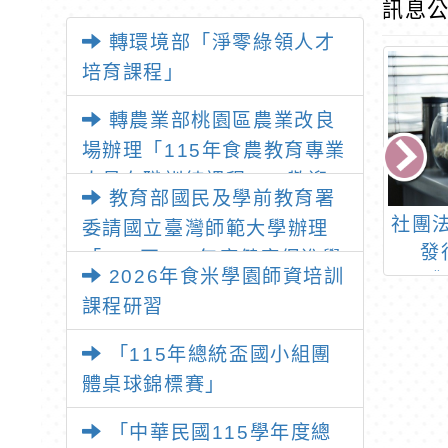
訊息公
轉環境部「淨零綠領人才
培育課程」
轉農業部桃園區農業改良
場辦理「115年食農教育專業
人員在職訓練課程」，歡迎
教育部國民及學前教育署
已取得食農教育專業人員資
5學年度身心障礙
轉國立屏東科技大學辦
社團
委請國立臺灣師範大學辦理
格者報名參加
估知能研習」
理2026夏令營「汪
發
「114至115年度健康促進學
2026年食米學園師資培訓
derful Time」一案
Asi
校輔導計畫師資專業成長研
課程研習
本食
習」，請教師踴躍報名參加
化
「115年總統盃國小組團
體桌球錦標賽」
「中華民國115學年度總