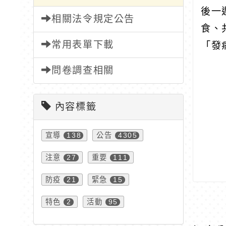
後一
相關法令規定公告
食、
常用表單下載
「發
問卷調查相關
內容標籤
宣導
公告
138
4305
注意
重要
27
111
防疫
緊急
21
15
特色
活動
2
95