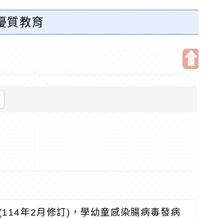
優質教育
開
啟
上
方
區
塊
114年2月修訂)，學幼童感染腸病毒發病