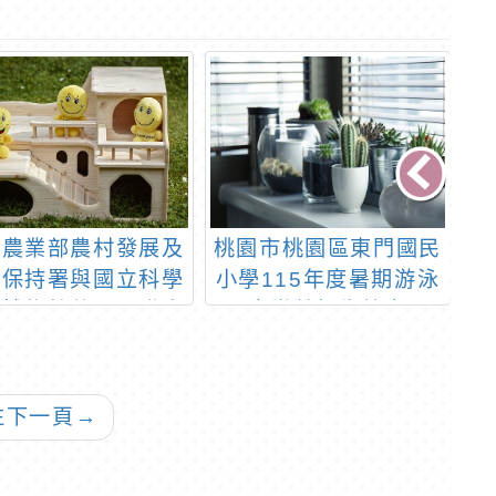
知農業部農村發展及
桃園市桃園區東門國民
財
土保持署與國立科學
小學115年度暑期游泳
會
藝博物館共同開發水
育樂營招生簡章
教
防災行動教具借用
教
情
「
往下一頁
→