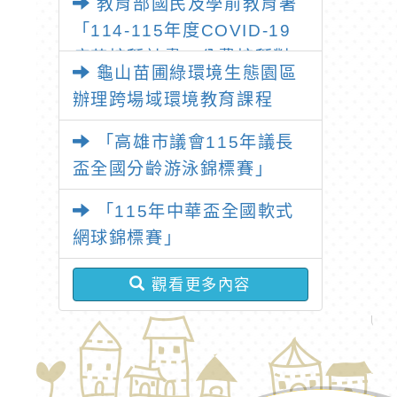
教育部國民及學前教育署
北桃「我的減碳存摺2.0」全
「114-115年度COVID-19
民運動
疫苗接種計畫」公費接種對
龜山苗圃綠環境生態園區
象擴大為「滿6個月以上尚未
辦理跨場域環境教育課程
接種之民眾」措施，延長至
115年9月28日止
「高雄市議會115年議長
盃全國分齡游泳錦標賽」
「115年中華盃全國軟式
網球錦標賽」
觀看更多內容