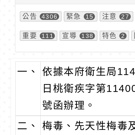
公告
緊急
注意
4306
15
27
重要
宣導
特色
111
138
2
一、
依據本府衛生局114
日桃衛疾字第11400
號函辦理。
二、
梅毒、先天性梅毒