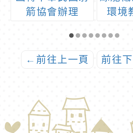
環境教育研習
力
理
「11
標
全國
1
暨20
←
前往上一頁
前往
表隊
賽規程