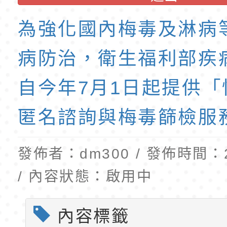
班教師助理員」甄選
梯特教代理教師甄選
為強化國內梅毒及淋病
公告(尚有缺額)
病防治，衛生福利部疾
自今年7月1日起提供「
匿名諮詢與梅毒篩檢服
發佈者：dm300 / 發佈時間：20
/ 內容狀態：啟用中
內容標籤