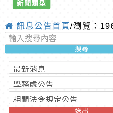
新聞類型
公告(尚有缺額)
明手冊(修訂版)與學
轉知臺中市政府政風
匿名諮詢與梅
說明影片
光城市手牽手，綠能
本府115年70歲以上
訊息公告首頁
/瀏覽：19
服務」-桃園
走」動畫影片
員健康講座「吃得安
清華光罩教學專業論
心」，請退休同仁踴
動時代中的好老師：
轉環境部「淨零綠領
搜尋
小全球資訊網
教師韌性
程」
轉農業部桃園區農業
育
「115年食農教育專
錄取公告-桃園市桃園
訓練課程」，歡迎已
民小學115學年度「
東門國小115學年度第
育專業人員資格者報
理人員」甄選
梯特教代課教師甄選
錄取公告-桃園市桃園
公告(尚有缺額)
民小學115學年度「
東門國小115學年度第
送出