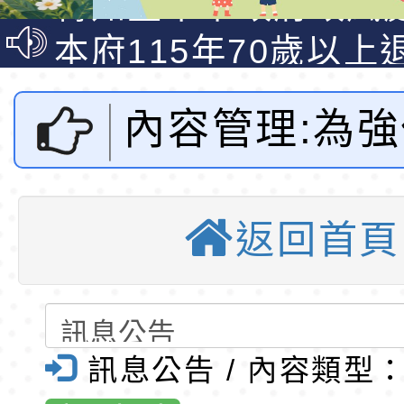
說明影片
光城市手牽手，綠能
本府115年70歲以上
走」動畫影片
員健康講座「吃得安
清華光罩教學專業論
內容管理:為
心」，請退休同仁踴
動時代中的好老師：
轉環境部「淨零綠領
教師韌性
程」
轉農業部桃園區農業
梅毒及淋病等
「115年食農教育專
錄取公告-桃園市桃園
返回首頁
病防治，衛生
訓練課程」，歡迎已
民小學115學年度「
東門國小115學年度第
育專業人員資格者報
理人員」甄選
梯特教代課教師甄選
錄取公告-桃園市桃園
疾病管制署自
公告(尚有缺額)
民小學115學年度「
東門國小115學年度第
訊息公告 / 內容類型
1日起提供「
班教師助理員」甄選
梯特教代理教師甄選
特殊教育學生及幼兒