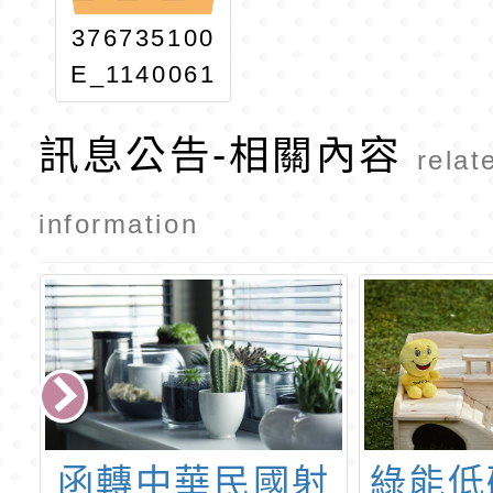
376735100
E_1140061
995_ATTA
訊息公告-相關內容
CH1
relat
information
射
綠能低碳進行式-
函轉