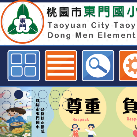
為強化國內梅毒及淋病等性傳染病
部疾病管制署自今年7月1日起提供
諮詢與梅毒篩檢服務」-桃園市東門
特殊教育學生及幼兒
明手冊(修訂版)與學
轉知臺中市政府政風