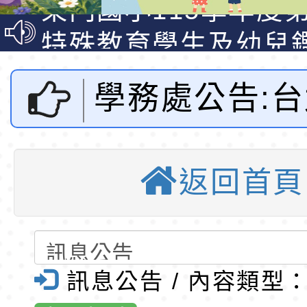
梯特教代課教師甄選
東門國小115學年度第
公告(尚有缺額)
梯特教代理教師甄選
特殊教育學生及幼兒
公告(尚有缺額)
明手冊(修訂版)與學
轉知臺中市政府政風
學務處公告:
說明影片
光城市手牽手，綠能
本府115年70歲以上
走」動畫影片
員健康講座「吃得安
清華光罩教學專業論
大學進修推廣
心」，請退休同仁踴
動時代中的好老師：
轉環境部「淨零綠領
返回首頁
教育中心辦理「
教師韌性
程」
轉農業部桃園區農業
「115年食農教育專
錄取公告-桃園市桃園
冬令營」營隊
訓練課程」，歡迎已
民小學115學年度「
東門國小115學年度第
訊息公告 / 內容類型
告-桃園市東