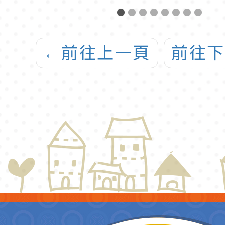
生
學租
畫
第2
←
前往上一頁
前往
始，
一
學生
請