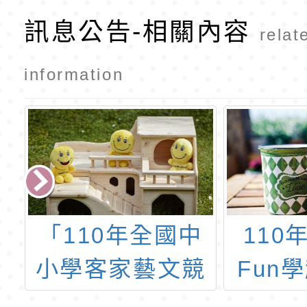
訊息公告-相關內容
relat
information
請
「110年全國中
110
小學客家藝文競
Fun
第
賽實施計畫
活動