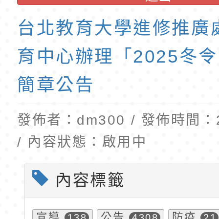
訓練課程」，歡迎已
民小學115學年度「
東門國小115學年度第
育專業人員資格者報
理人員」甄選
梯特教代課教師甄選
台北教育大學進修推廣
公告(尚有缺額)
育中心辦理「2025冬
簡章公告
發佈者：dm300 / 發佈時間：20
/ 內容狀態：啟用中
內容標籤
宣導
公告
防疫
138
4308
21