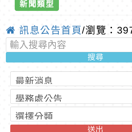
育專業人員資格者報
理人員」甄選
梯特教代課教師甄選
東門國小115學年度第
新聞類型
公告(尚有缺額)
梯特教代課教師甄選
東門國小115學年度第
球資訊網-優
公告(尚有缺額)
梯特教代理教師甄選
特殊教育學生及幼兒
訊息公告首頁
/瀏覽：39
公告(尚有缺額)
明手冊(修訂版)與學
轉知臺中市政府政風
搜尋
說明影片
光城市手牽手，綠能
本府115年70歲以上
走」動畫影片
員健康講座「吃得安
清華光罩教學專業論
心」，請退休同仁踴
動時代中的好老師：
轉環境部「淨零綠領
教師韌性
程」
轉農業部桃園區農業
「115年食農教育專
錄取公告-桃園市桃園
送出