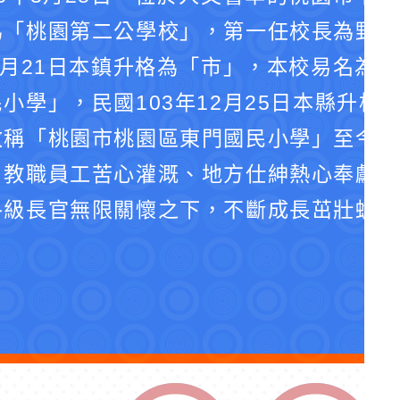
為「桃園第二公學校」，第一任校長為野口
4月21日本鎮升格為「市」，本校易名為
小學」，民國103年12月25日本縣升格
改稱「桃園市桃園區東門國民小學」至今。
、教職員工苦心灌溉、地方仕紳熱心奉獻、
各級長官無限關懷之下，不斷成長茁壯蛻化