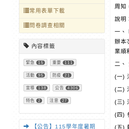
周知
常用表單下載
說明
問卷調查相關
一、
辦本
內容標籤
業順
緊急
重要
15
111
二、
活動
防疫
95
21
(一)
宣導
公告
138
4306
(二
特色
注意
2
27
(三
(四
【公告】115學年度暑期
(五