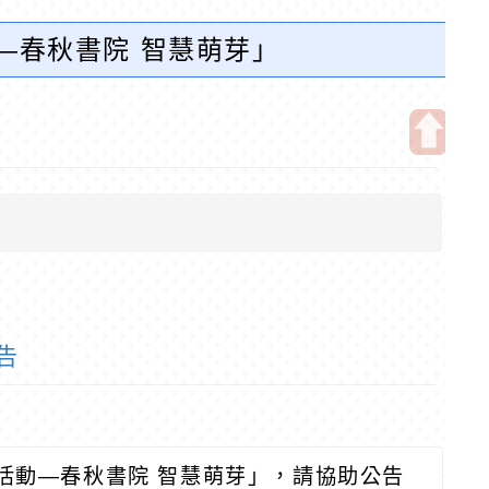
動—春秋書院 智慧萌芽」
開
啟
上
方
區
塊
告
系列活動—春秋書院 智慧萌芽」，請協助公告