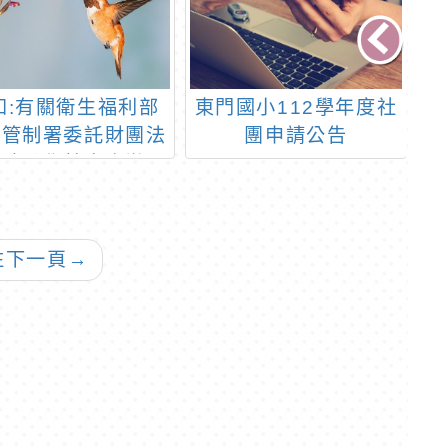
知:有關衛生福利部
東門國小112學年度社
本
病管制署委託財團法
團申請公告
樂
杏陵醫學基金會辦理
年
學校愛滋病防治及性
9
育師資培訓」線上課
必
，請各校踴躍參加，
往下一頁
→
請查照。