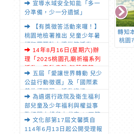
宣導水域安全知能「多一
分準備，少一分遺憾」
【有獎徵答活動來囉！】
有關財團法人腎
檢送教育部國民及學前
轉知
桃園地檢署推出 兒童少年暑
治基金會為保護
教育署「校園食材登錄
桃園
期犯罪預防有獎徵答活動，
臟健康，及早建
平臺APP」宣傳單張1
14年8月16日(星期六)辦
讓我們一起動動腦、學法
學童保健觀念，
份，請查照。
理「2025桃園孔廟祈福系列
律、拿好禮！
線上國小腎臟病
活動—春秋書院 智慧萌芽」
五屆「愛讓世界轉動 兒少
巡迴講座」。
公告
公益行動徵選」及「國際素
養教師研習」活動資訊。
為遴選行政院及衛生福利
部兒童及少年福利與權益事
務相關小組兒少代表(以下簡
文化部第17屆文馨獎自
稱中央兒少代表)，自即日起
114年6月13日起公開受理報
至114年7月28日前受理報