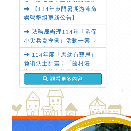
名，敬請符合資格者踴躍參
名，公告活動資訊
【114年東門暑期游泳育
獎，
樂營群組更新公告】
法務局辦理114年「消保
小尖兵夏令營」活動一案 ，
請鼓勵貴校3至6年級學生踴
114年度「馬幼有藝思」
躍報名參加
藝術沃土計畫：「菌村漫
遊」藝術教育特展活動資訊
觀看更多內容