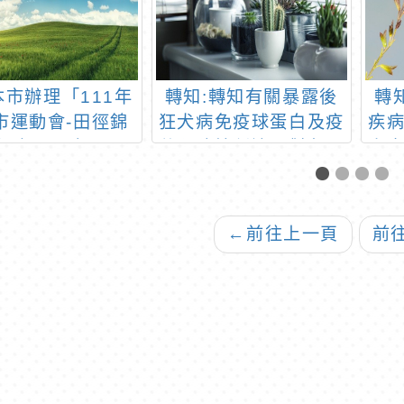
本市辦理「111年
轉知:轉知有關暴露後
轉
市運動會-田徑錦
狂犬病免疫球蛋白及疫
疾
標賽」一案
苗預防接種適用對象，
人
咬傷人物種新增黃喉
「
貂，並自110年7月1日
教
起適用
程
←
前往上一頁
前