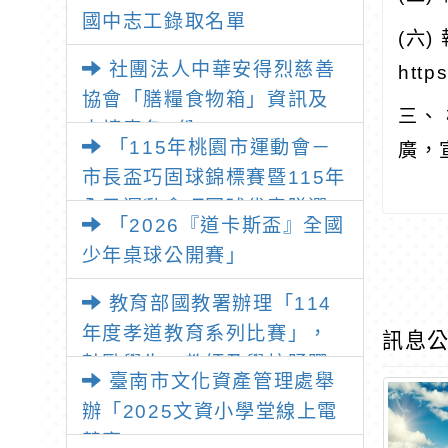
國中志工錄取名單
(六
社團法人中華安得烈慈善
http
協會「膳糧食物箱」資訊及
三、
申請表各1份
「115年桃園市運動會－
廣，
市長盃巧固球錦標賽暨115年
全民運動會巧固球代表隊選
「2026『道卡斯盃』全國
拔賽」
少年桌球公開賽」
教育部國教署辦理「114
年度孝道教育系列比賽」，
訊息公
鼓勵學生、教師及學校踴躍
臺南市文化資產管理處舉
參加
辦「2025文資小學堂線上電
競賽」