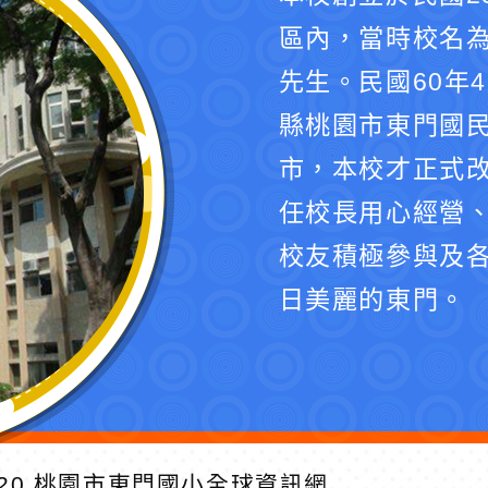
區內，當時校名
先生。民國60年
縣桃園市東門國民
市，本校才正式
任校長用心經營
校友積極參與及
日美麗的東門。
20
桃園市東門國小全球資訊網