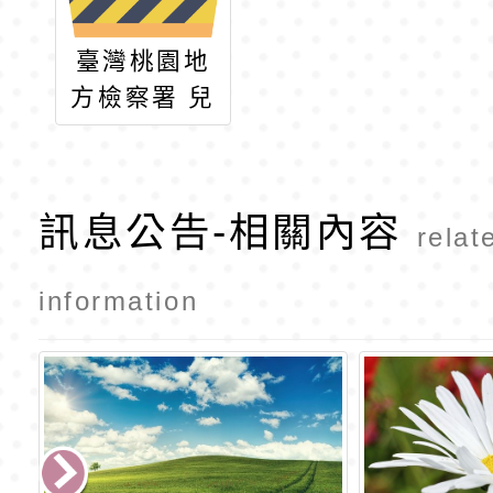
臺灣桃園地
方檢察署 兒
童少年暑期
犯罪預防法
律常識有獎
訊息公告-相關內容
relat
徵答活動辦
法
information