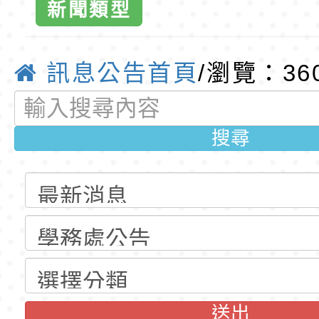
新聞類型
公告(尚有缺額)
梯特教代課教師甄選
東門國小115學年度第
動動腦、學法
公告(尚有缺額)
梯特教代理教師甄選
特殊教育學生及幼兒
訊息公告首頁
/瀏覽：36
好禮！-桃園
公告(尚有缺額)
明手冊(修訂版)與學
轉知臺中市政府政風
說明影片
光城市手牽手，綠能
本府115年70歲以上
搜尋
小全球資訊網
走」動畫影片
員健康講座「吃得安
清華光罩教學專業論
育
心」，請退休同仁踴
動時代中的好老師：
轉環境部「淨零綠領
教師韌性
程」
轉農業部桃園區農業
「115年食農教育專
錄取公告-桃園市桃園
訓練課程」，歡迎已
民小學115學年度「
東門國小115學年度第
送出