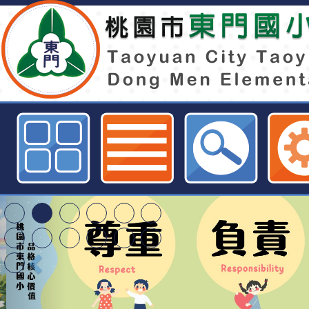
【有獎徵答活動來囉！】 桃園地檢
年暑期犯罪預防有獎徵答活動，讓
腦、學法律、拿好禮！-桃園市東門
東門國小115學年度第
梯特教代課教師甄選
東門國小115學年度第