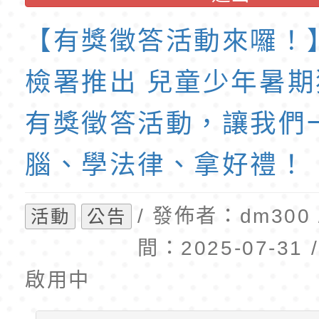
育專業人員資格者報
理人員」甄選
梯特教代課教師甄選
【有獎徵答活動來囉！
公告(尚有缺額)
檢署推出 兒童少年暑
有獎徵答活動，讓我們
腦、學法律、拿好禮！
/ 發佈者：dm300
活動
公告
間：2025-07-31
啟用中