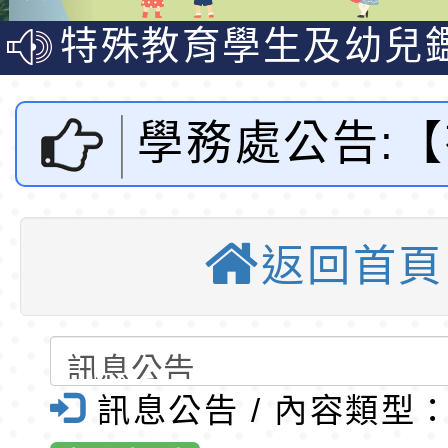
公告(尚有缺額)
梯特教代理教師甄選
特殊教育學生及幼兒
公告(尚有缺額)
明手冊(修訂版)與學
轉知臺中市政府政風
說明影片
光城市手牽手，綠能
本府115年70歲以上
學務處公告:
走」動畫影片
員健康講座「吃得安
清華光罩教學專業論
答活動來囉！
心」，請退休同仁踴
動時代中的好老師：
轉環境部「淨零綠領
返回首頁
教師韌性
程」
轉農業部桃園區農業
地檢署推出 
「115年食農教育專
錄取公告-桃園市桃園
暑期犯罪預防
訓練課程」，歡迎已
民小學115學年度「
東門國小115學年度第
訊息公告 / 內容類型
答活動，讓我
育專業人員資格者報
理人員」甄選
梯特教代課教師甄選
東門國小115學年度第