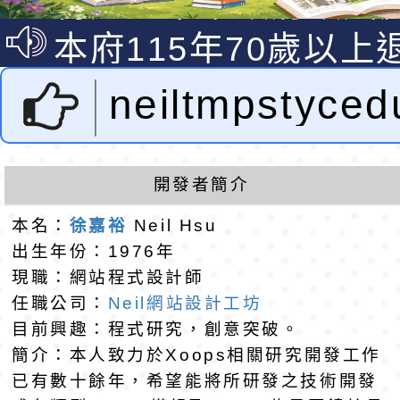
說明影片
光城市手牽手，綠能
本府115年70歲以上
走」動畫影片
員健康講座「吃得安
清華光罩教學專業論
neiltmpstyc
心」，請退休同仁踴
動時代中的好老師：
轉環境部「淨零綠領
設計者：徐嘉裕 
教師韌性
程」
轉農業部桃園區農業
開發者簡介
「115年食農教育專
錄取公告-桃園市桃園
hsu
本名：
徐嘉裕
Neil Hsu
出生年份：1976年
訓練課程」，歡迎已
民小學115學年度「
東門國小115學年度第
現職：網站程式設計師
育專業人員資格者報
理人員」甄選
梯特教代課教師甄選
錄取公告-桃園市桃園
任職公司：
Neil網站設計工坊
目前興趣：程式研究，創意突破。
公告(尚有缺額)
民小學115學年度「
東門國小115學年度第
簡介：本人致力於Xoops相關研究開發工作
已有數十餘年，希望能將所研發之技術開發
班教師助理員」甄選
梯特教代理教師甄選
特殊教育學生及幼兒