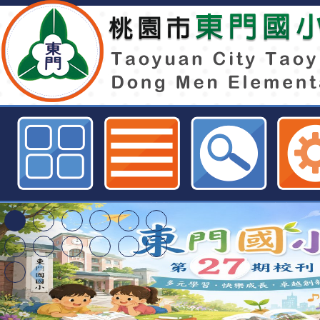
neiltmpstycedu網站設計者：徐嘉裕
特殊教育學生及幼兒
明手冊(修訂版)與學
轉知臺中市政府政風