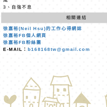
風
3、自強不息
班教師助理員」甄選
梯特教代理教師甄選
相關連結
公告(尚有缺額)
徐嘉裕(Neil Hsu)的工作心得網誌
徐嘉裕FB個人網頁
徐嘉裕FB粉絲團
E-MAIL：
b168168tw@gmail.com