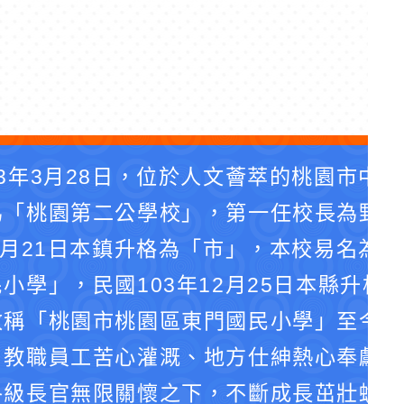
3年3月28日，位於人文薈萃的桃園市中
為「桃園第二公學校」，第一任校長為野口
4月21日本鎮升格為「市」，本校易名為
小學」，民國103年12月25日本縣升格
改稱「桃園市桃園區東門國民小學」至今。
、教職員工苦心灌溉、地方仕紳熱心奉獻、
各級長官無限關懷之下，不斷成長茁壯蛻化