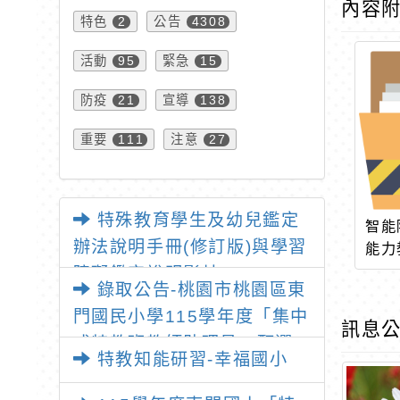
內容
特色
公告
2
4308
活動
緊急
95
15
防疫
宣導
21
138
重要
注意
111
27
特殊教育學生及幼兒鑑定
智能
辦法說明手冊(修訂版)與學習
能力
障礙鑑定說明影片
錄取公告-桃園市桃園區東
門國民小學115學年度「集中
訊息公
式特教班教師助理員」甄選
特教知能研習-幸福國小