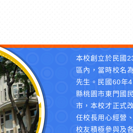
本校創立於民國2
區內，當時校名
先生。民國60年
縣桃園市東門國民
市，本校才正式
任校長用心經營
校友積極參與及