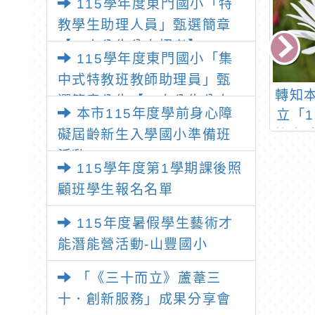
115學年度東門國小「特
教學生助理人員」甄選簡章
【一次公告分次招考】
115學年度東門國小「集
中式特教班教師助理員」甄
知-玩出學習力-
研習轉知-臺師大辦理
轉知
選簡章公告【一次公告分次
本市115年度學前身心障
生的輔導與教學
「112年度優質特教發
立「
招考】
礙屆齡新生入學國小準備班
會稽國小)
展網絡系統暨教學支援
族實
平臺之推廣暨溝通訓練
活動
115學年度第1學期課後照
教材課程研習」
顧班學生報名名單
115年度暑假學生藝術才
能潛能營活動-山豐國小
「《三十而立》蘆葦三
十．創新服務」成果分享會