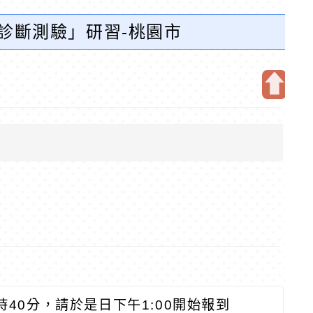
診斷測驗」研習-桃園市
開
啟
上
方
區
塊
4時40分，請於是日下午1:00開始報到