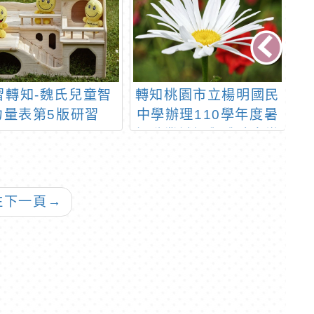
習轉知-魏氏兒童智
轉知桃園市立楊明國民
轉
力量表第5版研習
中學辦理110學年度暑
1
假職業試探與體驗育樂
營實施計畫
往下一頁
→