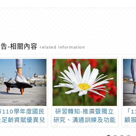
告-相關內容
related information
市110學年度國民
研習轉知-推廣暨獨立
「1
未足齡資賦優異兒
研究、溝通訓練及功能
顧服
早入學鑑定初選通
性動作訓練教材課程研
業