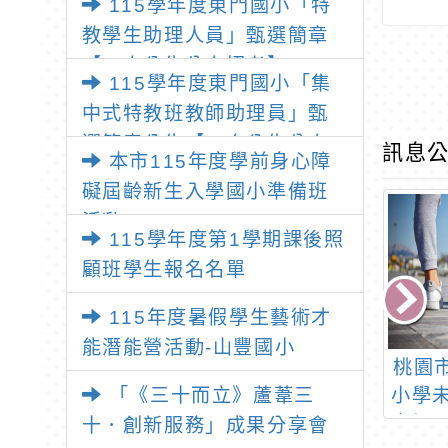
115學年度東門國小「特
教學生助理人員」甄選簡章
【一次公告分次招考】
115學年度東門國小「集
中式特教班教師助理員」甄
選簡章公告【一次公告分次
訊息公
本市115年度學前身心障
招考】
礙屆齡新生入學國小準備班
活動
115學年度第1學期課後照
顧班學生報名名單
115年度暑假學生藝術才
能潛能營活動-山豐國小
享-身心障礙者
東門國小(本市國小特
桃園
約（CRPD）
「《三十而立》蘆葦三
殊教育資源中心)辦理
小學
「113年度輔具知能研
童提
十．創新服務」成果分享會