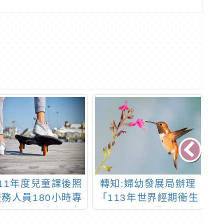
11年度兒童課後照
轉知:婦幼發展局辦理
務人員180小時專
「113年世界經期衛生
小
訓練課程」簡章及報
日暨月經平權系列活
小