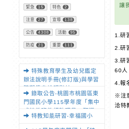
讓
緊急
特色
15
2
注意
宣導
27
138
公告
活動
4308
95
1.
防疫
重要
21
111
2.
3.
60
特殊教育學生及幼兒鑑定
辦法說明手冊(修訂版)與學習
4.
障礙鑑定說明影片
錄取公告-桃園市桃園區東
※注
門國民小學115學年度「集中
洽特教
式特教班教師助理員」甄選
特教知能研習-幸福國小