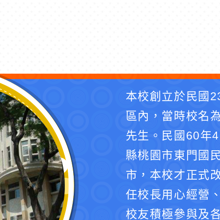
本校創立於民國2
區內，當時校名
先生。民國60年
縣桃園市東門國民
市，本校才正式
任校長用心經營
校友積極參與及