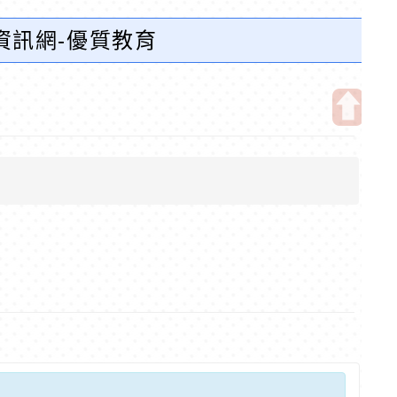
資訊網-優質教育
開
啟
上
方
區
塊