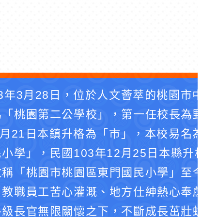
3年3月28日，位於人文薈萃的桃園市中
為「桃園第二公學校」，第一任校長為野口
4月21日本鎮升格為「市」，本校易名為
小學」，民國103年12月25日本縣升格
改稱「桃園市桃園區東門國民小學」至今。
、教職員工苦心灌溉、地方仕紳熱心奉獻、
各級長官無限關懷之下，不斷成長茁壯蛻化