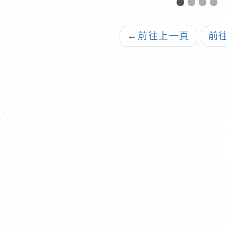
過名單
習
←
前往上一頁
前