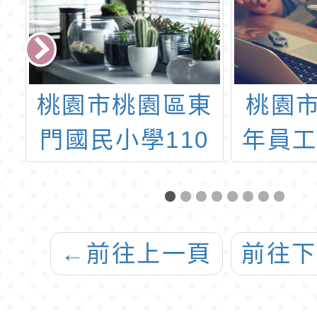
東
桃園市政府110
東門國
0
年員工子女特約
年度第
第
托育服務方案機
梯代
教
構
第3
←
前往上一頁
前往