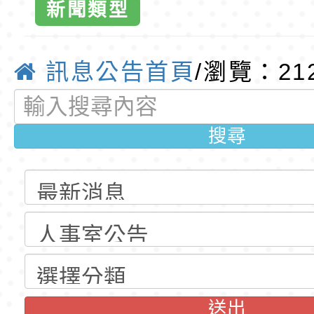
新聞類型
公告(尚有缺額)
梯特教代課教師甄選
東門國小115學年度第
全球資訊網-
公告(尚有缺額)
梯特教代理教師甄選
特殊教育學生及幼兒
訊息公告首頁
/瀏覽：21
公告(尚有缺額)
明手冊(修訂版)與學
轉知臺中市政府政風
說明影片
光城市手牽手，綠能
本府115年70歲以上
搜尋
走」動畫影片
員健康講座「吃得安
清華光罩教學專業論
心」，請退休同仁踴
動時代中的好老師：
轉環境部「淨零綠領
教師韌性
程」
轉農業部桃園區農業
「115年食農教育專
錄取公告-桃園市桃園
訓練課程」，歡迎已
民小學115學年度「
東門國小115學年度第
送出