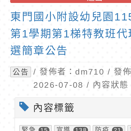
育專業人員資格者報
理人員」甄選
梯特教代課教師甄選
東門國小附設幼兒園11
公告(尚有缺額)
第1學期第1梯特教班代
選簡章公告
/ 發佈者：dm710 / 
公告
2026-07-08 / 內容
內容標籤
緊急
宣導
防疫
15
138
21