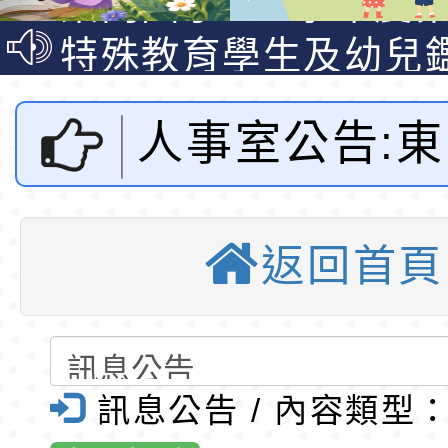
公告(尚有缺額)
梯特教代理教師甄選
特殊教育學生及幼兒
公告(尚有缺額)
明手冊(修訂版)與學
轉知臺中市政府政風
人事室公告:
說明影片
光城市手牽手，綠能
本府115年70歲以上
走」動畫影片
員健康講座「吃得安
清華光罩教學專業論
附設幼兒園1
心」，請退休同仁踴
動時代中的好老師：
轉環境部「淨零綠領
返回首頁
度第1學期第
教師韌性
程」
轉農業部桃園區農業
「115年食農教育專
錄取公告-桃園市桃園
班代理教師甄
訓練課程」，歡迎已
民小學115學年度「
東門國小115學年度第
訊息公告 / 內容類型
公告-桃園市
育專業人員資格者報
理人員」甄選
梯特教代課教師甄選
東門國小115學年度第