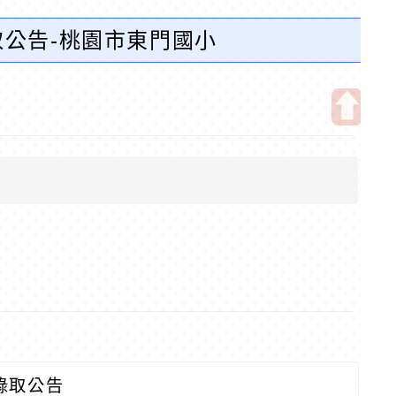
取公告-桃園市東門國小
開
啟
上
方
區
塊
錄取公告