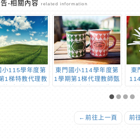
告-相關內容
related information
國小115學年度第
東門國小114學年度第
東
第1梯特教代理教
1學期第1梯代理教師甄
1
選第1招錄取公告
選第1招錄取公告
理
(尚有缺額)
←
前往上一頁
前