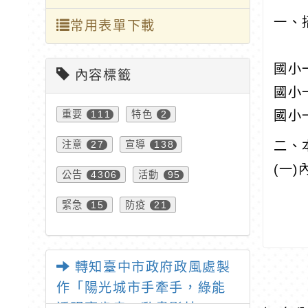
一、
常用表單下載
國小
內容標籤
國小
重要
特色
國小
111
2
注意
宣導
二、
27
138
(一
公告
活動
4306
95
緊急
防疫
15
21
轉知臺中市政府政風處製
作「陽光城市手牽手，綠能