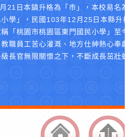
4月21日本鎮升格為「市」，本校易名為
小學」，民國103年12月25日本縣升格
改稱「桃園市桃園區東門國民小學」至今。
、教職員工苦心灌溉、地方仕紳熱心奉獻、
各級長官無限關懷之下，不斷成長茁壯蛻化