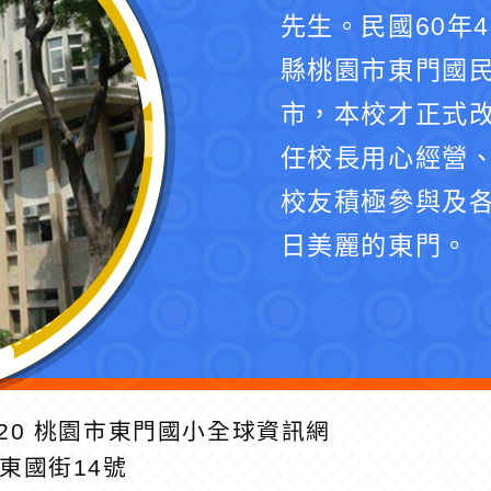
先生。民國60年
縣桃園市東門國民
市，本校才正式
任校長用心經營
校友積極參與及
日美麗的東門。
20
桃園市東門國小全球資訊網
區東國街14號