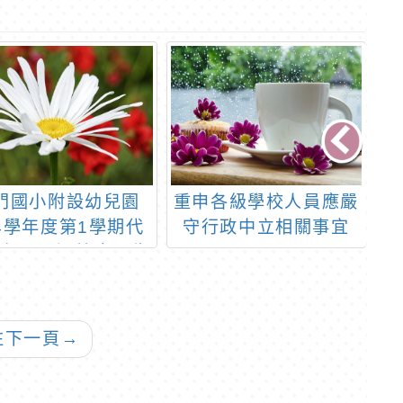
門國小附設幼兒園
重申各級學校人員應嚴
1
14學年度第1學期代
守行政中立相關事宜
教保員甄選簡章公告
往下一頁
→