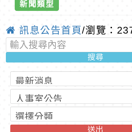
班教師助理員」甄選
梯特教代理教師甄選
特殊教育學生及幼兒
新聞類型
公告(尚有缺額)
明手冊(修訂版)與學
轉知臺中市政府政風
質教育
訊息公告首頁
說明影片
光城市手牽手，綠能
本府115年70歲以上
/瀏覽：23
走」動畫影片
員健康講座「吃得安
清華光罩教學專業論
搜尋
心」，請退休同仁踴
動時代中的好老師：
轉環境部「淨零綠領
教師韌性
程」
轉農業部桃園區農業
「115年食農教育專
錄取公告-桃園市桃園
訓練課程」，歡迎已
民小學115學年度「
東門國小115學年度第
育專業人員資格者報
理人員」甄選
梯特教代課教師甄選
錄取公告-桃園市桃園
送出