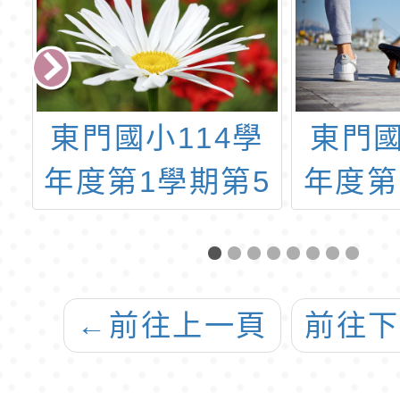
學
東門國小114學
東門國
2
年度第1學期第5
年度第
選
梯代理(課)教師
梯代
告
甄選第3招錄取公
簡
告
←
前往上一頁
前往