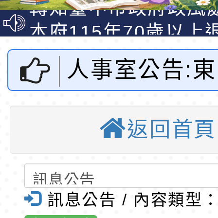
明手冊(修訂版)與學
轉知臺中市政府政風
說明影片
光城市手牽手，綠能
本府115年70歲以上
走」動畫影片
員健康講座「吃得安
清華光罩教學專業論
人事室公告:
心」，請退休同仁踴
動時代中的好老師：
轉環境部「淨零綠領
教師韌性
程」
轉農業部桃園區農業
115學年度第
「115年食農教育專
錄取公告-桃園市桃園
返回首頁
1梯代課教師
訓練課程」，歡迎已
民小學115學年度「
東門國小115學年度第
育專業人員資格者報
理人員」甄選
梯特教代課教師甄選
錄取公告-桃園市桃園
招錄取公告-
公告(尚有缺額)
民小學115學年度「
東門國小115學年度第
訊息公告 / 內容類型
門國小全球資