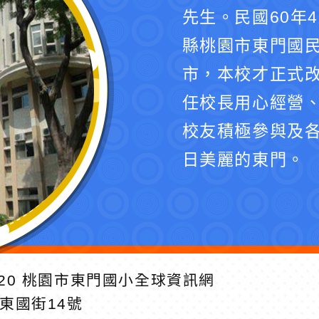
先生。民國60年
縣桃園市東門國民
市，本校才正式
任校長用心經營
校友積極參與及
日美麗的東門。
20
桃園市東門國小全球資訊網
區東國街14號