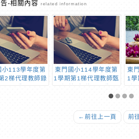
告-相關內容
related information
國小113學年度第
東門國小114學年度第
東門
第2梯代理教師錄
1學期第1梯代理教師甄
1學
取公告
選第5招錄取公告
考)
←
前往上一頁
前