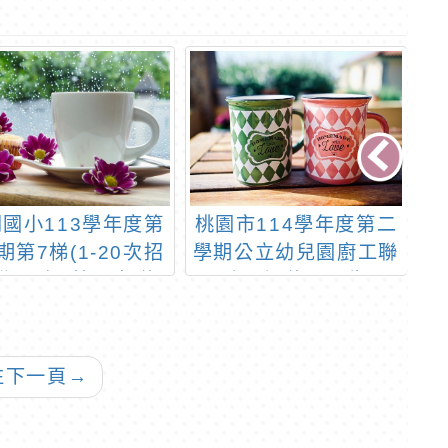
國小113學年度第
桃園市114學年度第二
東
期第7梯(1-20次招
學期公立幼兒園廚工聯
1
代理(課)第11招錄
合甄選錄取公告
取公告
往下一頁
→