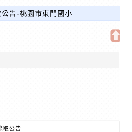
取公告-桃園市東門國小
開
啟
上
方
區
塊
錄取公告