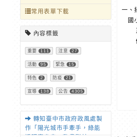
一、
常用表單下載
國小
正
內容標籤
備
重要
注意
111
27
活動
緊急
95
15
特色
防疫
2
21
宣導
公告
138
4305
轉知臺中市政府政風處製
作「陽光城市手牽手，綠能