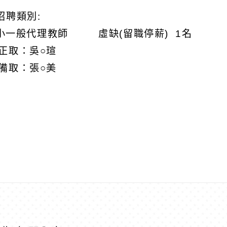
招聘類別:
一般代理教師 虛缺(留職停薪) 1名
取：吳○瑄
取：張○美