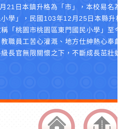
4月21日本鎮升格為「市」，本校易名為
小學」，民國103年12月25日本縣升格
改稱「桃園市桃園區東門國民小學」至今。
、教職員工苦心灌溉、地方仕紳熱心奉獻、
各級長官無限關懷之下，不斷成長茁壯蛻化