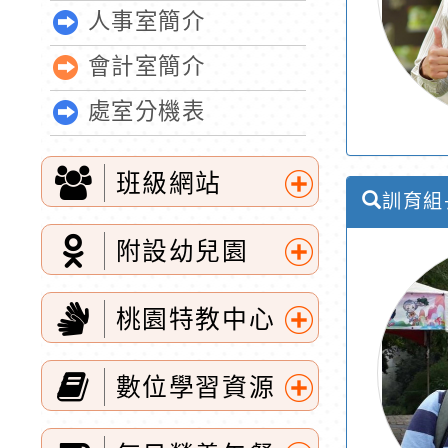
人事室簡介
會計室簡介
處室分機表
班級網站
訓育組
展
附設幼兒園
開
展
選
桃園特教中心
開
單
展
選
數位學習資源
開
單
展
選