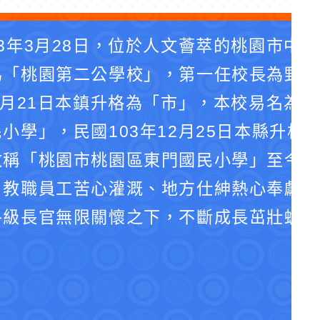
3年3月28日，位於人文薈萃的桃園市中
為「桃園第二公學校」，第一任校長為野口
4月21日本鎮升格為「市」，本校易名為
小學」，民國103年12月25日本縣升格
改稱「桃園市桃園區東門國民小學」至今。
、教職員工苦心灌溉、地方仕紳熱心奉獻、
各級長官無限關懷之下，不斷成長茁壯蛻化