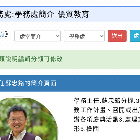
務處:學務處簡介-優質教育
頁
》
送出
處
類說明編輯分類可修改
任蘇忠銘的簡介頁面
學務主任:蘇忠銘分機:
務工作計畫、召開或出
辦各項慶典活動3.處理
形5.檢閱