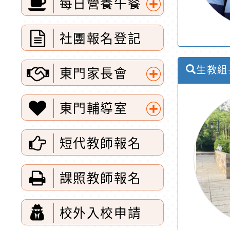
每日營養午餐
開
單
展
選
社團報名登記
開
單
選
生教組
東門家長會
單
展
東門輔導室
開
展
選
短代教師報名
開
單
選
課照教師報名
單
校外入校申請