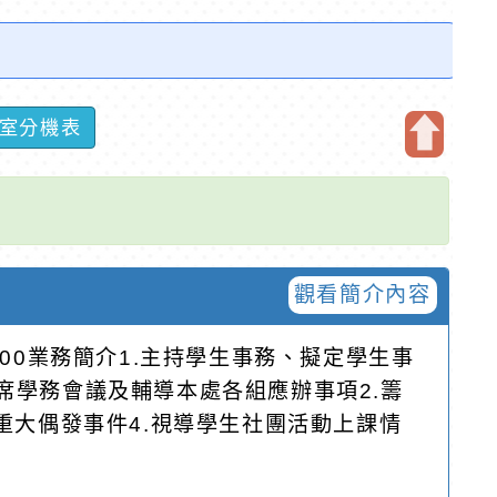
室分機表
開
啟
上
方
區
觀看簡介內容
塊
300業務簡介1.主持學生事務、擬定學生事
席學務會議及輔導本處各組應辦事項2.籌
重大偶發事件4.視導學生社團活動上課情