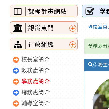
學
課程計畫網站
處室首
認識東門
展
行政組織
開
學務處分
展
選
校長室簡介
開
單
學務主
教務處簡介
選
單
學務處簡介
總務處簡介
輔導室簡介