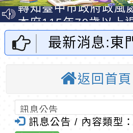
明手冊(修訂版)與學
轉知臺中市政府政風
說明影片
光城市手牽手，綠能
本府115年70歲以上
走」動畫影片
員健康講座「吃得安
清華光罩教學專業論
最新消息:東
心」，請退休同仁踴
動時代中的好老師：
轉環境部「淨零綠領
110學年度第
教師韌性
程」
轉農業部桃園區農業
返回首頁
「115年食農教育專
錄取公告-桃園市桃園
4梯第11次
訓練課程」，歡迎已
民小學115學年度「
東門國小115學年度第
理教師甄選錄
育專業人員資格者報
理人員」甄選
梯特教代課教師甄選
錄取公告-桃園市桃園
訊息公告 / 內容類型
公告(尚有缺額)
民小學115學年度「
東門國小115學年度第
桃園市東門國