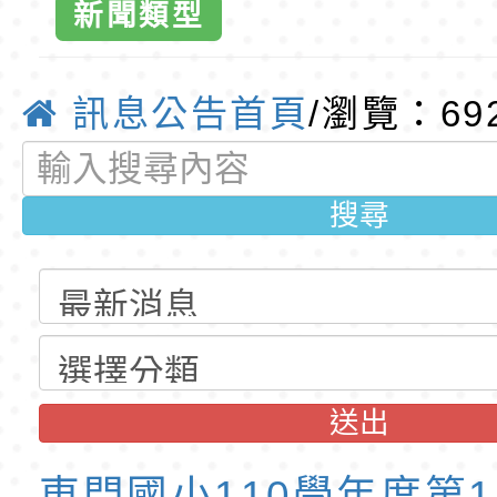
班教師助理員」甄選
梯特教代理教師甄選
特殊教育學生及幼兒
新聞類型
資訊網-優
公告(尚有缺額)
明手冊(修訂版)與學
轉知臺中市政府政風
訊息公告首頁
/瀏覽：69
說明影片
光城市手牽手，綠能
本府115年70歲以上
走」動畫影片
員健康講座「吃得安
清華光罩教學專業論
搜尋
心」，請退休同仁踴
動時代中的好老師：
轉環境部「淨零綠領
教師韌性
程」
轉農業部桃園區農業
「115年食農教育專
錄取公告-桃園市桃園
訓練課程」，歡迎已
民小學115學年度「
東門國小115學年度第
送出
育專業人員資格者報
理人員」甄選
梯特教代課教師甄選
錄取公告-桃園市桃園
東門國小110學年度第