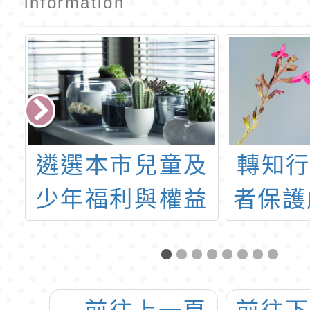
information
短
遴選本市兒童及
轉知
少
少年福利與權益
者保護
徵
促進會設立兒少
戰消
代表，自即日起
至111年1月26日