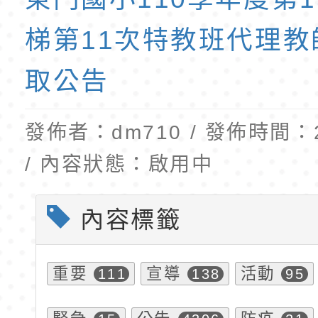
公告(尚有缺額)
民小學115學年度「
東門國小115學年度第
梯第11次特教班代理教
班教師助理員」甄選
梯特教代理教師甄選
取公告
公告(尚有缺額)
發佈者：dm710 / 發佈時間：20
/ 內容狀態：啟用中
內容標籤
重要
宣導
活動
111
138
95