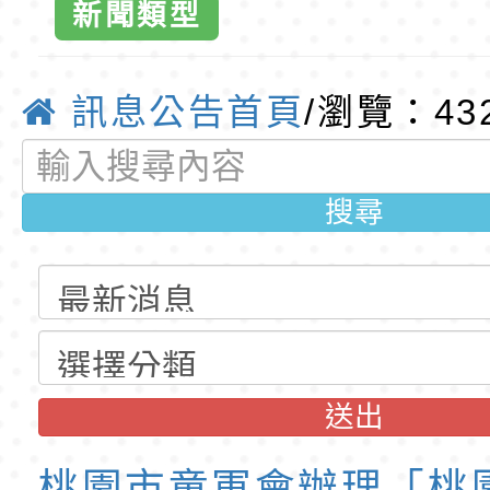
班教師助理員」甄選
梯特教代理教師甄選
特殊教育學生及幼兒
新聞類型
公告(尚有缺額)
明手冊(修訂版)與學
轉知臺中市政府政風
國小全球資訊
說明影片
光城市手牽手，綠能
本府115年70歲以上
訊息公告首頁
/瀏覽：43
教育
走」動畫影片
員健康講座「吃得安
清華光罩教學專業論
搜尋
心」，請退休同仁踴
動時代中的好老師：
轉環境部「淨零綠領
教師韌性
程」
轉農業部桃園區農業
「115年食農教育專
錄取公告-桃園市桃園
訓練課程」，歡迎已
民小學115學年度「
東門國小115學年度第
送出
育專業人員資格者報
理人員」甄選
梯特教代課教師甄選
錄取公告-桃園市桃園
桃園市童軍會辦理「桃