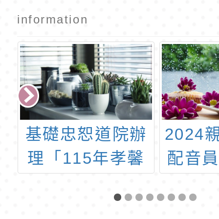
information
兒
基礎忠恕道院辦
202
理「115年孝馨
配音
勇
獎系列活動」
益