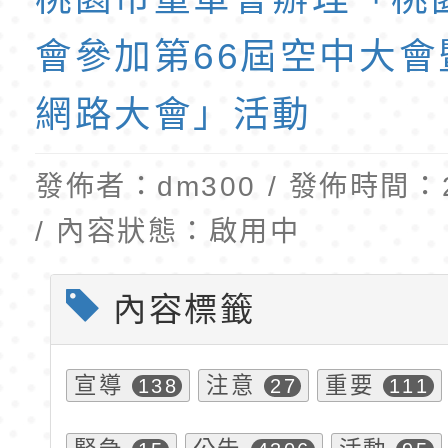
公告(尚有缺額)
民小學115學年度「
東門國小115學年度第
班教師助理員」甄選
梯特教代理教師甄選
會參加第66屆空中大會
公告(尚有缺額)
網路大會」活動
發佈者：dm300 / 發佈時間：20
/ 內容狀態：啟用中
內容標籤
宣導
注意
重要
138
27
111