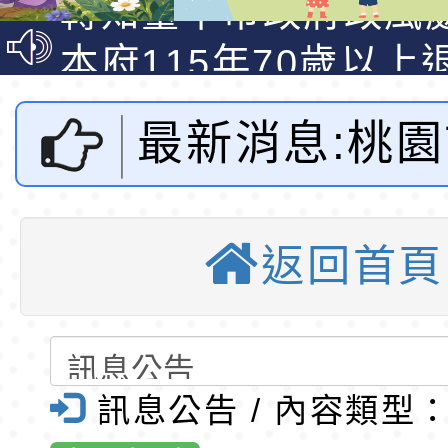
說明影片
光城市手牽手，綠能
本府115年70歲以上
走」動畫影片
員健康講座「吃得安
清華光罩教學專業論
最新消息:桃
心」，請退休同仁踴
動時代中的好老師：
轉環境部「淨零綠領
教師韌性
程」
轉農業部桃園區農業
會辦理「桃園
「115年食農教育專
錄取公告-桃園市桃園
返回首頁
會參加第66
訓練課程」，歡迎已
民小學115學年度「
東門國小115學年度第
育專業人員資格者報
理人員」甄選
梯特教代課教師甄選
錄取公告-桃園市桃園
會暨第27屆
公告(尚有缺額)
民小學115學年度「
東門國小115學年度第
訊息公告 / 內容類型
會」活動-桃