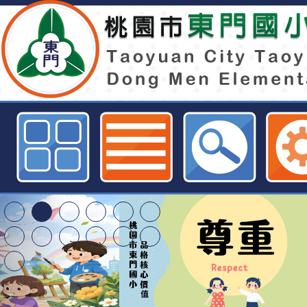
桃園市童軍會辦理「桃園市童軍會參
大會暨第27屆網路大會」活動-桃
球資訊網
特殊教育學生及幼兒
明手冊(修訂版)與學
轉知臺中市政府政風