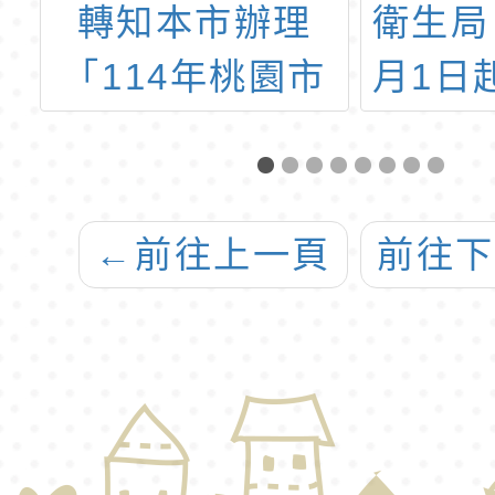
中
轉知本市辦理
衛生局
棋
「114年桃園市
月1日
運動會－市長盃
年帶
定向越野錦標
接
賽」一案，請查
←
前往上一頁
前往
照。