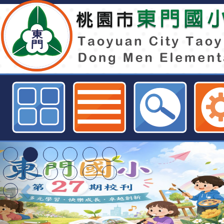
本市轄內之幼教保育機構及國小低年
級)，同一班級於一週內有二名以上
應停課(托)七日。-桃園市東門國小
特殊教育學生及幼兒
明手冊(修訂版)與學
轉知臺中市政府政風