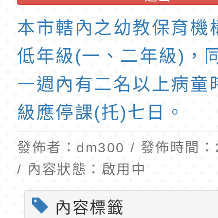
公告(尚有缺額)
民小學115學年度「
東門國小115學年度第
班教師助理員」甄選
梯特教代理教師甄選
本市轄內之幼教保育機
公告(尚有缺額)
低年級(一、二年級)，
一週內有二名以上病童
級應停課(托)七日。
發佈者：dm300 / 發佈時間：20
/ 內容狀態：啟用中
內容標籤