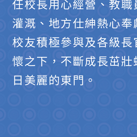
任校長用心經營、教職
灌溉、地方仕紳熱心奉
校友積極參與及各級長
懷之下，不斷成長茁壯
日美麗的東門。