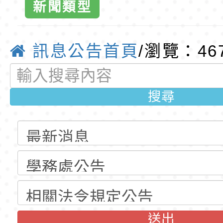
新聞類型
公告(尚有缺額)
明手冊(修訂版)與學
轉知臺中市政府政風
班級應停課(
說明影片
光城市手牽手，綠能
本府115年70歲以上
訊息公告首頁
/瀏覽：46
日。-桃園市
走」動畫影片
員健康講座「吃得安
清華光罩教學專業論
心」，請退休同仁踴
動時代中的好老師：
轉環境部「淨零綠領
搜尋
全球資訊網-
教師韌性
程」
轉農業部桃園區農業
「115年食農教育專
錄取公告-桃園市桃園
訓練課程」，歡迎已
民小學115學年度「
東門國小115學年度第
育專業人員資格者報
理人員」甄選
梯特教代課教師甄選
錄取公告-桃園市桃園
送出