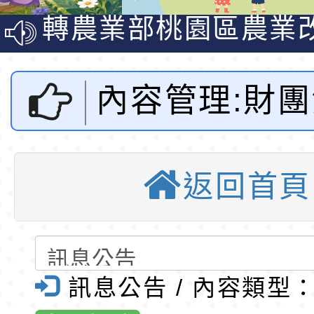
教師韌性
程」
轉農業部桃園區農業
「115年食農教育專
錄取公告-桃園市桃園
訓練課程」，歡迎已
民小學115學年度「
東門國小115學年度第
內容管理:財
育專業人員資格者報
理人員」甄選
梯特教代課教師甄選
錄取公告-桃園市桃園
路板環境公益
公告(尚有缺額)
民小學115學年度「
東門國小115學年度第
返回首頁
班教師助理員」甄選
梯特教代理教師甄選
東門國小附設幼兒園1
辦理「113
公告(尚有缺額)
第1學期第2梯代理教
東門國小115學年度第
ECO達人校
招錄取公告
梯代理教師甄選第8
東門國小附設幼兒園1
訊息公告 / 內容類型
第1學期第2梯代理教
清華光罩教學專業論
－環境教育活