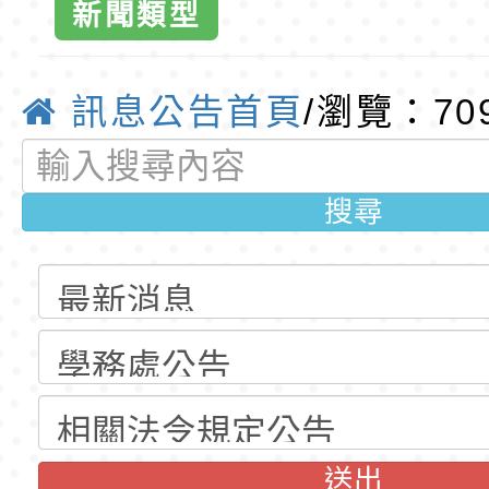
新聞類型
招錄取公告(尚有缺額
動時代中的好老師：
轉環境部「淨零綠領
園市東門國小
教師韌性
程」
轉農業部桃園區農業
訊息公告首頁
/瀏覽：70
訊網-優質
「115年食農教育專
錄取公告-桃園市桃園
訓練課程」，歡迎已
民小學115學年度「
東門國小115學年度第
搜尋
育專業人員資格者報
理人員」甄選
梯特教代課教師甄選
錄取公告-桃園市桃園
公告(尚有缺額)
民小學115學年度「
東門國小115學年度第
班教師助理員」甄選
梯特教代理教師甄選
東門國小附設幼兒園1
公告(尚有缺額)
第1學期第2梯代理教
東門國小115學年度第
招錄取公告
梯代理教師甄選第8
東門國小附設幼兒園1
送出