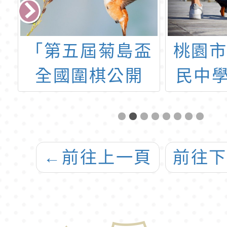
4
「第五屆菊島盃
桃園
學
全國圍棋公開
民中學
」
賽」
度體
學
←
前往上一頁
前往