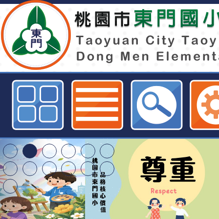
財團法人電路板環境公益基金會辦理
ECO達人校園分享會－環境教育活
門國小全球資訊網
清華光罩教學專業論
動時代中的好老師：
轉環境部「淨零綠領