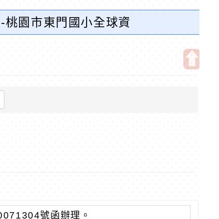
份-桃園市東門國小全球資
開
啟
上
方
區
塊
0071304號函辦理。