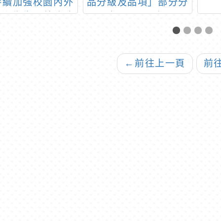
持續加強校園內外
品分級及品項」部分分
清潔衛生及孳清防
級及品項1份
治工作
←
前往上一頁
前