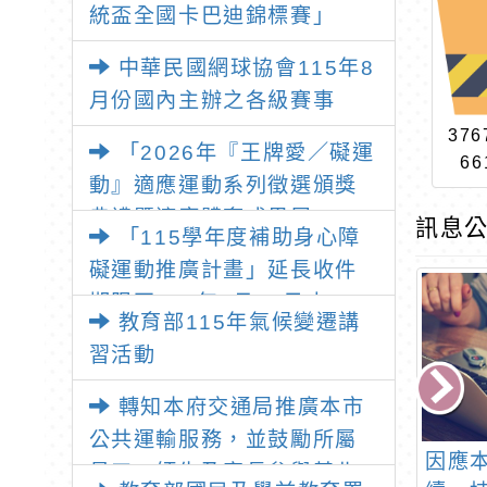
統盃全國卡巴迪錦標賽」
中華民國網球協會115年8
月份國內主辦之各級賽事
376
「2026年『王牌愛／礙運
66
動』適應運動系列徵選頒獎
典禮暨適應體育成果展」
訊息公
「115學年度補助身心障
礙運動推廣計畫」延長收件
期限至115年7月31日止
教育部115年氣候變遷講
習活動
轉知本府交通局推廣本市
公共運輸服務，並鼓勵所屬
油礦陳列館環境
台灣資源昆蟲協會辦理
因應
員工、師生及家長參與基北