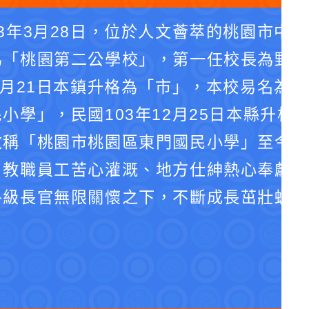
3年3月28日，位於人文薈萃的桃園市中
為「桃園第二公學校」，第一任校長為野口
4月21日本鎮升格為「市」，本校易名為
小學」，民國103年12月25日本縣升格
改稱「桃園市桃園區東門國民小學」至今。
、教職員工苦心灌溉、地方仕紳熱心奉獻、
各級長官無限關懷之下，不斷成長茁壯蛻化