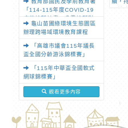
教育部國民及學前教育署
動-出磺坑來作
昆蟲動物生態教育活動
續，
北桃「我的減碳存摺2.0」全
動資訊，歡迎學
訊息DM1份
環境
「114-115年度COVID-19
民運動
踴躍報名
疫苗接種計畫」公費接種對
龜山苗圃綠環境生態園區
象擴大為「滿6個月以上尚未
辦理跨場域環境教育課程
接種之民眾」措施，延長至
115年9月28日止
「高雄市議會115年議長
盃全國分齡游泳錦標賽」
「115年中華盃全國軟式
網球錦標賽」
觀看更多內容