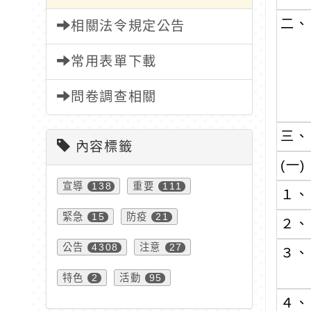
二、
相關法令規定公告
常用表單下載
問卷調查相關
三、
內容標籤
(一)
宣導
重要
138
111
１、
緊急
防疫
15
21
２、
公告
注意
4308
27
３、
特色
活動
2
95
４、