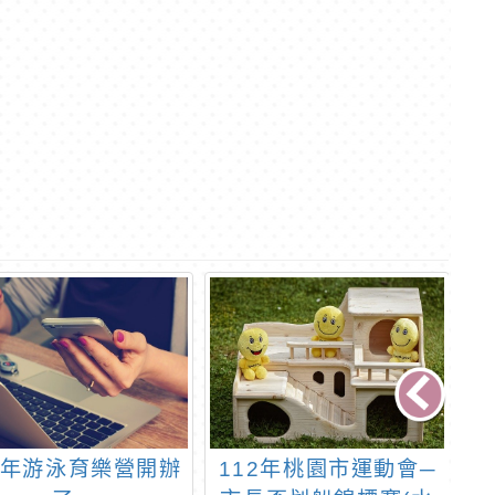
2年游泳育樂營開辦
112年桃園市運動會─
「