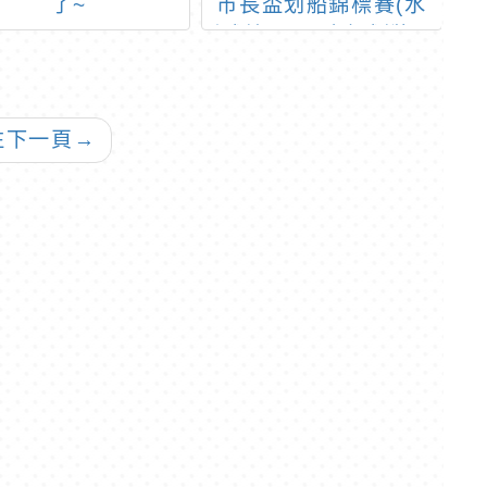
了~
市長盃划船錦標賽(水
海
上划船SUP立板划槳及
獨木舟)
往下一頁
→