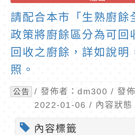
班教師助理員」甄選
梯特教代理教師甄選
東門國小附設幼兒園1
公告(尚有缺額)
第1學期第2梯代理教
請配合本市「生熟廚餘
招錄取公告
政策將廚餘區分為可回
回收之廚餘，詳如說明
照。
/ 發佈者：dm300 / 
公告
2022-01-06 / 內容
內容標籤