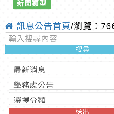
公告(尚有缺額)
第1學期第2梯代理教
轉知臺中市政府政風
新聞類型
招錄取公告
光城市手牽手，綠能
本府115年70歲以上
請查照。-桃
走」動畫影片
員健康講座「吃得安
清華光罩教學專業論
訊息公告首頁
/瀏覽：76
國小全球資訊
心」，請退休同仁踴
動時代中的好老師：
轉環境部「淨零綠領
教師韌性
程」
轉農業部桃園區農業
搜尋
教育
「115年食農教育專
錄取公告-桃園市桃園
訓練課程」，歡迎已
民小學115學年度「
東門國小115學年度第
育專業人員資格者報
理人員」甄選
梯特教代課教師甄選
錄取公告-桃園市桃園
公告(尚有缺額)
民小學115學年度「
東門國小115學年度第
送出