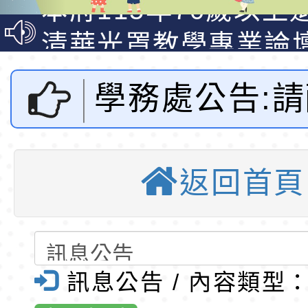
走」動畫影片
員健康講座「吃得安
清華光罩教學專業論
心」，請退休同仁踴
動時代中的好老師：
轉環境部「淨零綠領
學務處公告:
教師韌性
程」
轉農業部桃園區農業
「115年食農教育專
錄取公告-桃園市桃園
市「生熟廚
訓練課程」，歡迎已
民小學115學年度「
東門國小115學年度第
返回首頁
收」政策將廚
育專業人員資格者報
理人員」甄選
梯特教代課教師甄選
錄取公告-桃園市桃園
公告(尚有缺額)
民小學115學年度「
東門國小115學年度第
為可回收及不
班教師助理員」甄選
梯特教代理教師甄選
東門國小附設幼兒園1
訊息公告 / 內容類型
之廚餘，詳如