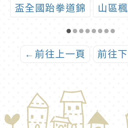
學
盃全國跆拳道錦
山區
意
標賽
學11
踴
招
←
前往上一頁
前往