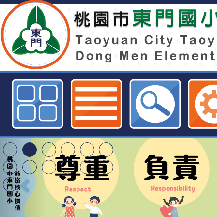
請配合本市「生熟廚餘全回收」政
可回收及不可回收之廚餘，詳如說明
園市東門國小全球資訊網
轉知臺中市政府政風
光城市手牽手，綠能
本府115年70歲以上