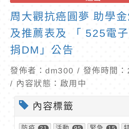
班教師助理員」甄選
梯特教代理教師甄選
周大觀抗癌圓夢 助學
公告(尚有缺額)
及推薦表及 「 525電
捐DM」公告
發佈者：dm300 / 發佈時間：20
/ 內容狀態：啟用中
內容標籤
防疫
活動
緊急
21
95
15