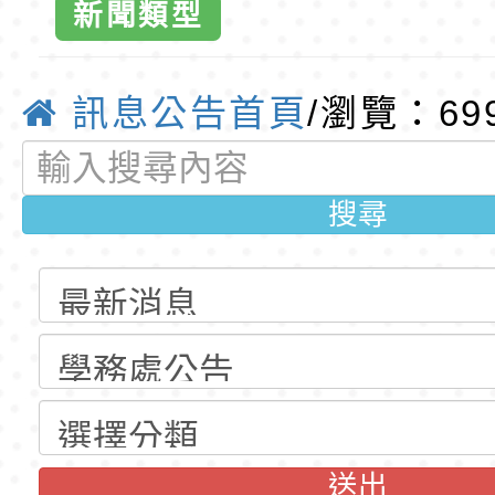
新聞類型
公告(尚有缺額)
明手冊(修訂版)與學
轉知臺中市政府政風
全球資訊網-
說明影片
光城市手牽手，綠能
本府115年70歲以上
訊息公告首頁
/瀏覽：69
走」動畫影片
員健康講座「吃得安
清華光罩教學專業論
心」，請退休同仁踴
動時代中的好老師：
轉環境部「淨零綠領
搜尋
教師韌性
程」
轉農業部桃園區農業
「115年食農教育專
錄取公告-桃園市桃園
訓練課程」，歡迎已
民小學115學年度「
東門國小115學年度第
育專業人員資格者報
理人員」甄選
梯特教代課教師甄選
錄取公告-桃園市桃園
公告(尚有缺額)
民小學115學年度「
東門國小115學年度第
送出