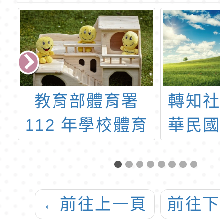
教育部體育署
轉知社團法
12 年學校體育
華民國荒野
課程與教學推動
協會為推廣
整合成果發表會
愛水資源 防
實施計畫
得住」一案
←
前往上一頁
前往