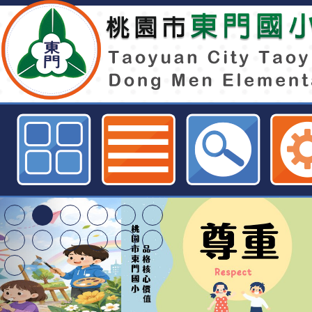
周大觀抗癌圓夢 助學金頒發辦法及
525電子發票隨口捐DM」公告-桃
球資訊網
特殊教育學生及幼兒
明手冊(修訂版)與學
轉知臺中市政府政風