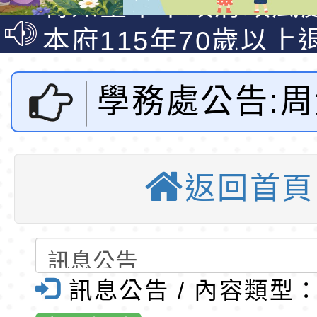
說明影片
光城市手牽手，綠能
本府115年70歲以上
走」動畫影片
員健康講座「吃得安
清華光罩教學專業論
學務處公告:
心」，請退休同仁踴
動時代中的好老師：
轉環境部「淨零綠領
教師韌性
程」
轉農業部桃園區農業
癌圓夢 助學
「115年食農教育專
錄取公告-桃園市桃園
返回首頁
法及推薦表及 「
訓練課程」，歡迎已
民小學115學年度「
東門國小115學年度第
育專業人員資格者報
理人員」甄選
梯特教代課教師甄選
錄取公告-桃園市桃園
電子發票隨口
公告(尚有缺額)
民小學115學年度「
東門國小115學年度第
訊息公告 / 內容類型
公告-桃園市
班教師助理員」甄選
梯特教代理教師甄選
特殊教育學生及幼兒