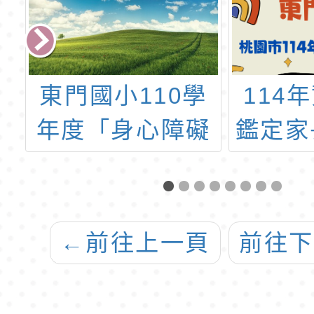
行
東門國小110學
114
行
年度「身心障礙
鑑定家
輔
特殊教育服務方
東
心
案」 特教學生助
理人員錄取名單
←
前往上一頁
前往