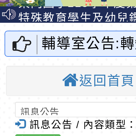
公告(尚有缺額)
梯特教代理教師甄選
特殊教育學生及幼兒
公告(尚有缺額)
明手冊(修訂版)與學
轉知臺中市政府政風
輔導室公告:
說明影片
光城市手牽手，綠能
本府115年70歲以上
走」動畫影片
員健康講座「吃得安
清華光罩教學專業論
市治平高中1
心」，請退休同仁踴
動時代中的好老師：
轉環境部「淨零綠領
返回首頁
度國中部招生
教師韌性
程」
轉農業部桃園區農業
「115年食農教育專
錄取公告-桃園市桃園
園市東門國小
訓練課程」，歡迎已
民小學115學年度「
東門國小115學年度第
訊息公告 / 內容類型
訊網-優質
育專業人員資格者報
理人員」甄選
梯特教代課教師甄選
東門國小115學年度第