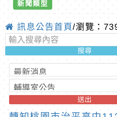
新聞類型
公告(尚有缺額)
梯特教代課教師甄選
東門國小115學年度第
公告(尚有缺額)
梯特教代理教師甄選
特殊教育學生及幼兒
訊息公告首頁
/瀏覽：73
公告(尚有缺額)
明手冊(修訂版)與學
轉知臺中市政府政風
說明影片
光城市手牽手，綠能
本府115年70歲以上
搜尋
走」動畫影片
員健康講座「吃得安
清華光罩教學專業論
心」，請退休同仁踴
動時代中的好老師：
轉環境部「淨零綠領
教師韌性
程」
轉農業部桃園區農業
送出
「115年食農教育專
錄取公告-桃園市桃園
轉知桃園市治平高中11