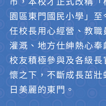
市，本校才正式改稱「
園區東門國民小學」至
任校長用心經營、教職
灌溉、地方仕紳熱心奉
校友積極參與及各級長
懷之下，不斷成長茁壯
日美麗的東門。