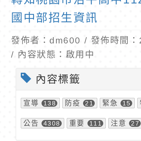
訓練課程」，歡迎已
民小學115學年度「
東門國小115學年度第
育專業人員資格者報
理人員」甄選
梯特教代課教師甄選
國中部招生資訊
公告(尚有缺額)
發佈者：dm600 / 發佈時間：20
/ 內容狀態：啟用中
內容標籤
宣導
防疫
緊急
138
21
15
公告
重要
注意
4308
111
27