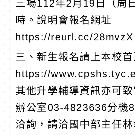
三場
112
年
2
月
19
日（周
時。說明會報名網址
https://reurl.cc/28mvzX
三、新生報名請上本校首
https://www.cpshs.tyc.
其他升學輔導資訊亦可致
辦公室
03-4823636
分機
8
洽詢，請洽國中部主任林