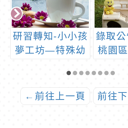
孩
錄取公告-桃園市
轉知
幼
桃園區東門國民
辦理第
實
小學114學年度
獎
第二學期「集中
式特教班教師助
←
前往上一頁
前往
理員」甄選