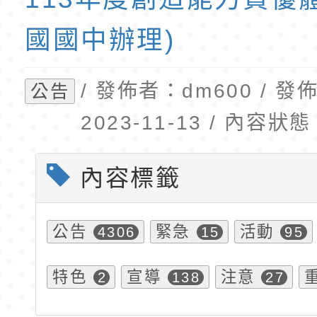
班教師助理員」甄選
梯特教代理教師甄選
國國中辦理)
公告(尚有缺額)
/ 發佈者：dm600 / 
公告
2023-11-13 / 內容
內容標籤
公告
緊急
活動
4306
15
95
特色
宣導
注意
2
138
27