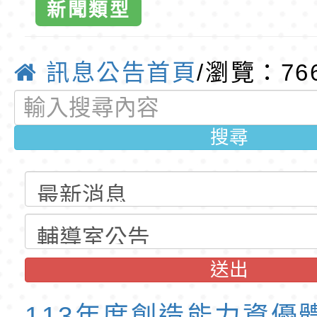
新聞類型
公告(尚有缺額)
明手冊(修訂版)與學
轉知臺中市政府政風
說明影片
光城市手牽手，綠能
本府115年70歲以上
訊息公告首頁
/瀏覽：76
走」動畫影片
員健康講座「吃得安
清華光罩教學專業論
心」，請退休同仁踴
動時代中的好老師：
轉環境部「淨零綠領
搜尋
教師韌性
程」
轉農業部桃園區農業
「115年食農教育專
錄取公告-桃園市桃園
訓練課程」，歡迎已
民小學115學年度「
東門國小115學年度第
送出
育專業人員資格者報
理人員」甄選
梯特教代課教師甄選
錄取公告-桃園市桃園
公告(尚有缺額)
民小學115學年度「
東門國小115學年度第
113年度創造能力資優體