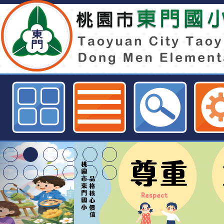
113年度創造能力資優體驗營 (經國
市東門國小全球資訊網
特殊教育學生及幼兒
明手冊(修訂版)與學
轉知臺中市政府政風