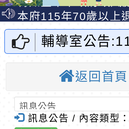
說明影片
光城市手牽手，綠能
本府115年70歲以上
走」動畫影片
員健康講座「吃得安
清華光罩教學專業論
輔導室公告:1
心」，請退休同仁踴
動時代中的好老師：
轉環境部「淨零綠領
教師韌性
程」
轉農業部桃園區農業
創造能力資優
「115年食農教育專
錄取公告-桃園市桃園
返回首頁
(經國國中辦理
訓練課程」，歡迎已
民小學115學年度「
東門國小115學年度第
育專業人員資格者報
理人員」甄選
梯特教代課教師甄選
錄取公告-桃園市桃園
市東門國小全
公告(尚有缺額)
民小學115學年度「
東門國小115學年度第
訊息公告 / 內容類型
網-優質
班教師助理員」甄選
梯特教代理教師甄選
特殊教育學生及幼兒