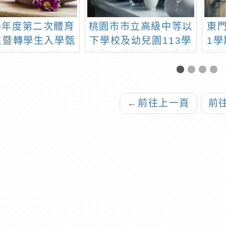
0學年度第二次體育
桃園市市立高級中等以
東門
生暨轉學生入學甄
下學校及幼兒園113學
1學
簡章-楊明國中
年度月薪制特教學生助
班
理人員簡章
←
前往上一頁
前