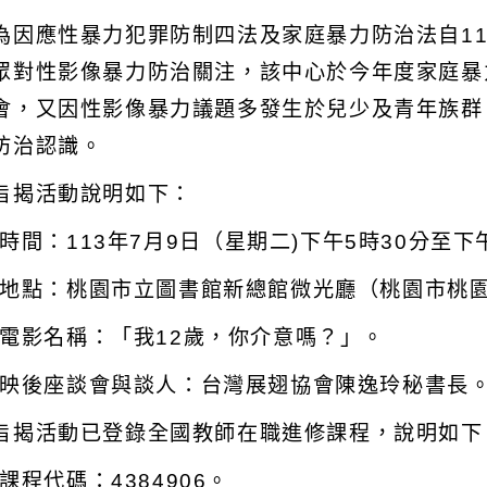
為因應性暴力犯罪防制四法及家庭暴力防治法自
1
眾對性影像暴力防治關注，該中心於今年度家庭暴
會，又因性影像暴力議題多發生於兒少及青年族群
防治認識。
旨揭活動說明如下：
時間：
113
年
7
月
9
日（星期二
)
下午
5
時
30
分至下
地點：桃園市立圖書館新總館微光廳（桃園市桃
電影名稱：「我
12
歲，你介意嗎？」。
映後座談會與談人：台灣展翅協會陳逸玲秘書長
旨揭活動已登錄全國教師在職進修課程，說明如下
課程代碼：
4384906
。