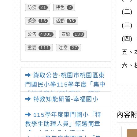
防疫
特色
21
2
(
二
)
緊急
活動
15
95
(
三
)
公告
宣導
4305
138
(
四
)
重要
注意
111
27
五、
六、
錄取公告-桃園市桃園區東
門國民小學115學年度「集中
式特教班教師助理員」甄選
特教知能研習-幸福國小
內容
115學年度東門國小「特
教學生助理人員」甄選簡章
【一次公告分次招考】