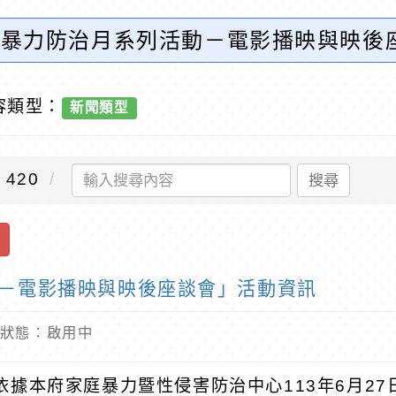
家庭暴力防治月系列活動－電影播映與映後
教育
容類型：
新聞類型
420
搜尋
動－電影播映與映後座談會」活動資訊
 內容狀態：啟用中
依據本府家庭暴力暨性侵害防治中心
113
年
6
月
27