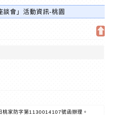
座談會」活動資訊-桃園
開
啟
上
方
區
塊
日桃家防字第
1130014107
號函辦理。