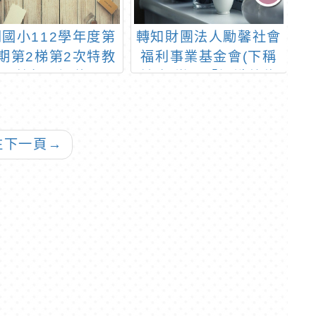
國小112學年度第
轉知財團法人勵馨社會
中
期第2梯第2次特教
福利事業基金會(下稱
1
代理教師甄選錄取公
該會)辦理「認識數位
告
性別暴力─陪伴孩子遨
親
遊網路世界」講座活動
往下一頁
→