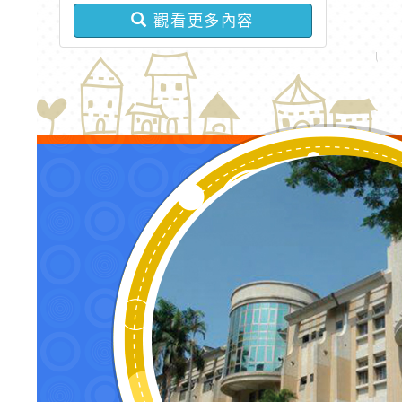
遴選簡章】及【115學年度桃
觀看更多內容
園市身心障礙學生鑑定中心
專業工作人員遴選簡章】