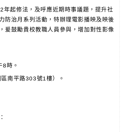
12
年起修法，及呼應近期時事議題，提升社
力防治月系列活動，特辦理電影播映及映後
，爰鼓勵貴校教職人員參與，增加對性影像
午
8
時。
園區南平路
303
號
1
樓）。
。
：