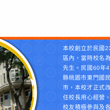
本校創立於民國2
區內，當時校名
先生。民國60年
縣桃園市東門國民
市，本校才正式
任校長用心經營
校友積極參與及