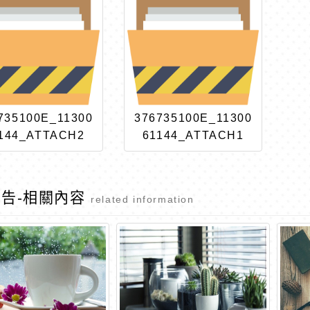
735100E_11300
376735100E_11300
144_ATTACH2
61144_ATTACH1
告-相關內容
related information