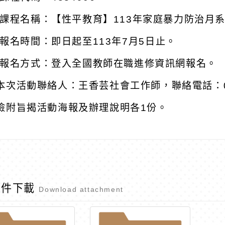
課程名稱：【性平教育】
113
年家庭暴力防治月
報名時間：即日起至
113
年
7
月
5
日止。
報名方式：登入全國教師在職進修資訊網報名。
本次活動聯絡人：王香芸社會工作師，聯絡電話：
檢附旨揭活動海報及辦理說明各
1
份。
附件下載
Download attachment