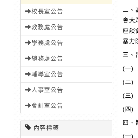
二、
校長室公告
會大
教務處公告
座談
暴力
學務處公告
三、
總務處公告
(
一
)
輔導室公告
(
二
)
人事室公告
(
三
)
會計室公告
(
四
)
四、
內容標籤
(
一
)