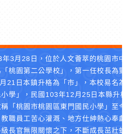
3年3月28日，位於人文薈萃的桃園市中
為「桃園第二公學校」，第一任校長為野口
4月21日本鎮升格為「市」，本校易名為
小學」，民國103年12月25日本縣升格
改稱「桃園市桃園區東門國民小學」至今。
、教職員工苦心灌溉、地方仕紳熱心奉獻、
各級長官無限關懷之下，不斷成長茁壯蛻化