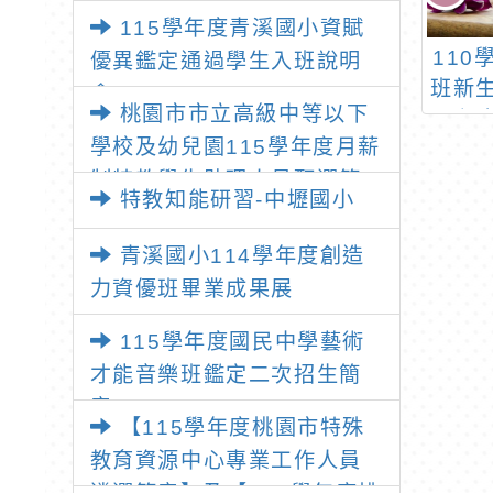
說明會
115學年度青溪國小資賦
生福利部函有關
桃園市桃園區東門國民
11
優異鑑定通過學生入班說明
反「兒童及少年
小學113學年度「月薪
班新
會
桃園市市立高級中等以下
權益保障法」第
制特教學生助理人員」
選
學校及幼兒園115學年度月薪
9條之罰則
甄選資格審查通過人員
制特教學生助理人員甄選簡
特教知能研習-中壢國小
章
青溪國小114學年度創造
力資優班畢業成果展
115學年度國民中學藝術
才能音樂班鑑定二次招生簡
章
【115學年度桃園市特殊
教育資源中心專業工作人員