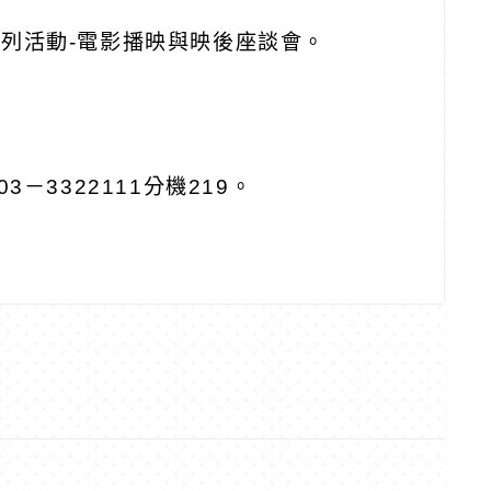
系列活動
-
電影播映與映後座談會。
03
－
3322111
分機
219
。