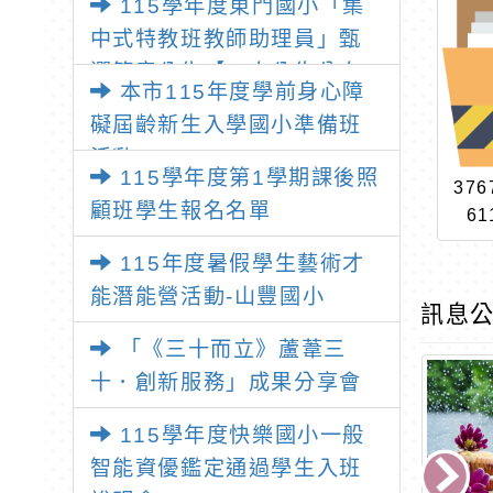
115學年度東門國小「集
中式特教班教師助理員」甄
選簡章公告【一次公告分次
本市115年度學前身心障
招考】
礙屆齡新生入學國小準備班
活動
115學年度第1學期課後照
376
顧班學生報名名單
61
115年度暑假學生藝術才
能潛能營活動-山豐國小
訊息公
「《三十而立》蘆葦三
十．創新服務」成果分享會
115學年度快樂國小一般
智能資優鑑定通過學生入班