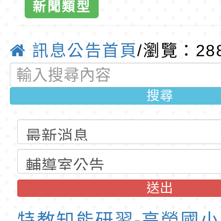
公告(尚有缺額)
第1學期第2梯代理教
轉知臺中市政府政風
新聞類型
招錄取公告
光城市手牽手，綠能
本府115年70歲以上
訊息公告首頁
/瀏覽：28
走」動畫影片
員健康講座「吃得安
清華光罩教學專業論
心」，請退休同仁踴
動時代中的好老師：
轉環境部「淨零綠領
搜尋
教師韌性
程」
轉農業部桃園區農業
「115年食農教育專
錄取公告-桃園市桃園
訓練課程」，歡迎已
民小學115學年度「
東門國小115學年度第
育專業人員資格者報
理人員」甄選
梯特教代課教師甄選
錄取公告-桃園市桃園
送出
公告(尚有缺額)
民小學115學年度「
東門國小115學年度第
特教知能研習-高榮國小