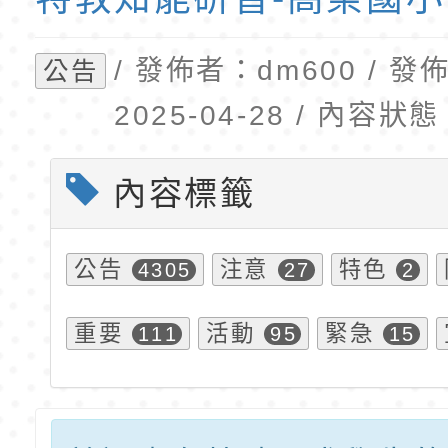
班教師助理員」甄選
梯特教代理教師甄選
東門國小附設幼兒園1
公告(尚有缺額)
第1學期第2梯代理教
/ 發佈者：dm600 / 
公告
招錄取公告
2025-04-28 / 內容
內容標籤
公告
注意
特色
4305
27
2
重要
活動
緊急
111
95
15