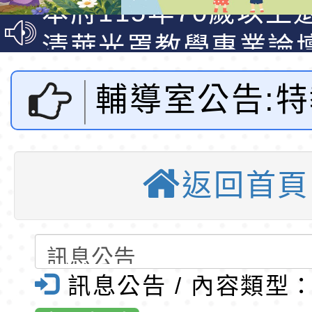
光城市手牽手，綠能
本府115年70歲以上
走」動畫影片
員健康講座「吃得安
清華光罩教學專業論
心」，請退休同仁踴
動時代中的好老師：
轉環境部「淨零綠領
輔導室公告:
教師韌性
程」
轉農業部桃園區農業
「115年食農教育專
錄取公告-桃園市桃園
研習-高榮國小
訓練課程」，歡迎已
民小學115學年度「
東門國小115學年度第
返回首頁
東門國小全球
育專業人員資格者報
理人員」甄選
梯特教代課教師甄選
錄取公告-桃園市桃園
公告(尚有缺額)
民小學115學年度「
東門國小115學年度第
優質教
班教師助理員」甄選
梯特教代理教師甄選
東門國小附設幼兒園1
訊息公告 / 內容類型