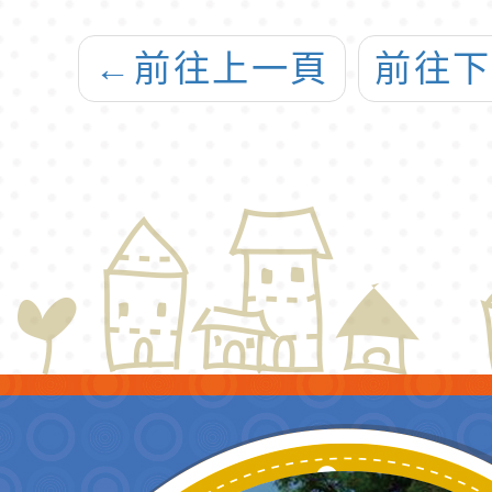
心障
←
前往上一頁
前往
賽」