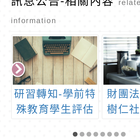
訊息公告-相關內容
relat
information
溪
研習轉知-學前特
財團
學
殊教育學生評估
樹仁
度
工具(清華大學)
金會
職
屆「我