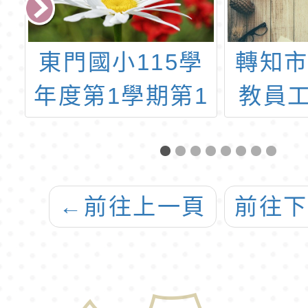
學
東門國小115學
轉知
2
年度第1學期第1
教員工
選
梯特教代課教師
康檢
告
甄選第1招錄取公
告(尚有缺額)
←
前往上一頁
前往