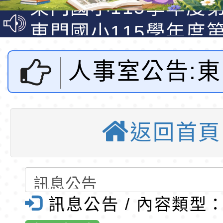
資賦優異學生入學前
東門國小115學年度第
梯特教代課教師甄選
東門國小115學年度第
公告(尚有缺額)
梯特教代理教師甄選
特殊教育學生及幼兒
人事室公告:
公告(尚有缺額)
明手冊(修訂版)與學
轉知臺中市政府政風
說明影片
光城市手牽手，綠能
本府115年70歲以上
附設幼兒園1
走」動畫影片
員健康講座「吃得安
清華光罩教學專業論
返回首頁
度第1學期第
心」，請退休同仁踴
動時代中的好老師：
轉環境部「淨零綠領
教師韌性
程」
轉農業部桃園區農業
特教巡迴班代
「115年食農教育專
錄取公告-桃園市桃園
訊息公告 / 內容類型
甄選錄取公告