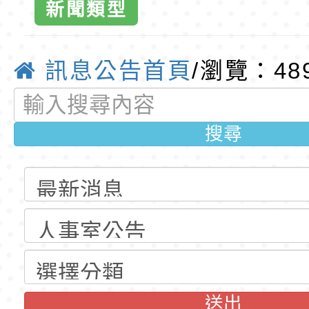
訓練課程」，歡迎已
民小學115學年度「
桃園市116學年度國
新聞類型
育專業人員資格者報
理人員」甄選
資賦優異學生入學前
東門國小115學年度第
東門國小全球
梯特教代課教師甄選
東門國小115學年度第
訊息公告首頁
/瀏覽：48
優質教
公告(尚有缺額)
梯特教代理教師甄選
特殊教育學生及幼兒
搜尋
公告(尚有缺額)
明手冊(修訂版)與學
轉知臺中市政府政風
說明影片
光城市手牽手，綠能
本府115年70歲以上
走」動畫影片
員健康講座「吃得安
清華光罩教學專業論
心」，請退休同仁踴
動時代中的好老師：
轉環境部「淨零綠領
教師韌性
程」
轉農業部桃園區農業
送出