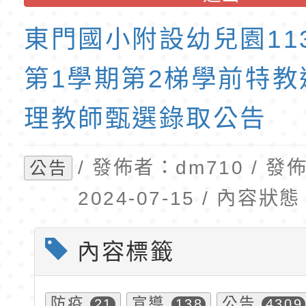
「115年食農教育專
錄取公告-桃園市桃園
訓練課程」，歡迎已
民小學115學年度「
東門國小附設幼兒園11
育專業人員資格者報
理人員」甄選
第1學期第2梯學前特教
理教師甄選錄取公告
/ 發佈者：dm710 / 
公告
2024-07-15 / 內容
內容標籤
防疫
宣導
公告
21
138
4309