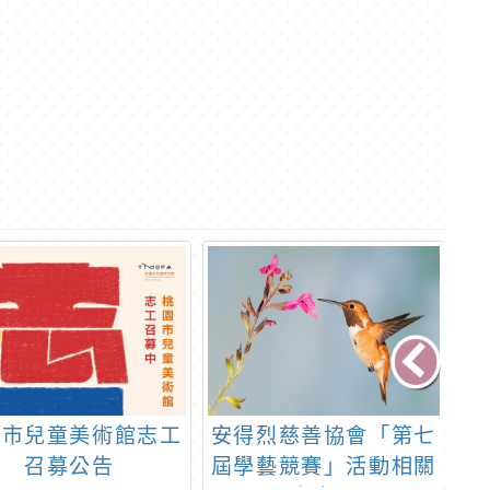
園市兒童美術館志工
安得烈慈善協會「第七
財
召募公告
屆學藝競賽」活動相關
金