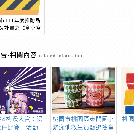
市111年度推動品
育計畫之《童心寫
力·筆出好故事》
告-相關內容
related information
024桃漫大賞：漫
桃園市桃園區東門國小
桃
徵件比賽」活動
游泳池救生員甄選簡章