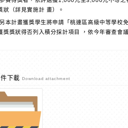
 參賽得獎者，依評選獲1,000元至3,000元不
獎狀（詳見實施計 畫）。
 另本計畫獲獎學生將申請「桃連區高級中等學校
獲獎獎狀得否列入積分採計項目 ，依今年審查會
附件下載
Download attachment