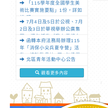
活動
語） 教學支援工作人
「115學年度全國學生美
員進階認證通過清冊公
術比賽實施要點」1份，詳如
告
說 明
7月4日及5日於公視、7月
2日及3日於華視舉辦公廣集
團20週年活動《我在電視台
函轉本府法務局辦理115
玩了一整天》
年「消保小尖兵夏令營」活
動，請鼓勵貴校3至6年級學
北區青年活動中心公告
生，踴躍報名參加，請查
照。
觀看更多內容