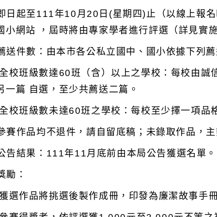
) 即日起至111年10月20日(星期四)止（以線
國小網站 ，屆時將由專家學者進行評選（詳見實
) 薦送件數：由本市各公私立國中、國小依據下列薦
 全校班級數達60班（含）以上之學校：每校由誠
另一篇 自選，至少共薦送二篇。
 全校班級數未達60班之學校：每校至少擇一項品
) 參賽作品均不退件，請自留底稿；未錄取作品，
) 公告結果：111年11月底前由本局公告獲選名單。
 獎勵：
 獲選作品將挑選後製作成冊，印發為廉潔故事手