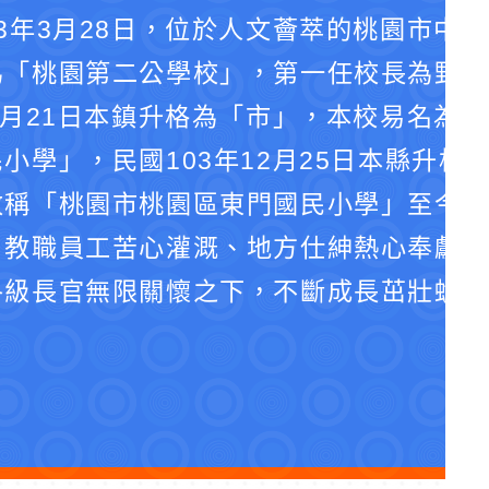
3年3月28日，位於人文薈萃的桃園市中
為「桃園第二公學校」，第一任校長為野口
4月21日本鎮升格為「市」，本校易名為
小學」，民國103年12月25日本縣升格
改稱「桃園市桃園區東門國民小學」至今。
、教職員工苦心灌溉、地方仕紳熱心奉獻、
各級長官無限關懷之下，不斷成長茁壯蛻化