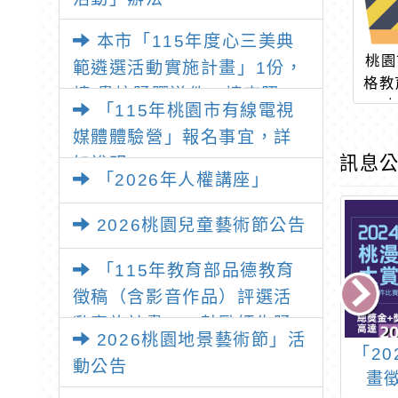
本市「115年度心三美典
桃園
範遴選活動實施計畫」1份，
格教
請 貴校踴躍送件，請查照。
「115年桃園市有線電視
媒體體驗營」報名事宜，詳
訊息公
如說明
「2026年人權講座」
2026桃園兒童藝術節公告
「115年教育部品德教育
徵稿（含影音作品）評選活
動實施計畫」，鼓勵師生踴
2026桃園地景藝術節」活
躍報名參加
TIAF臺中國際動
桃園市112學年度國民
「2
動公告
短片競賽」徵件
中小學本土語文（閩南
畫