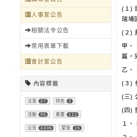
(１
人事室公告
瑞埔
相關法令公告
(２
常用表單下載
甲、
篇，
會計室公告
乙、
(３
內容標籤
(三
注意
特色
27
2
(四)
活動
重要
95
111
１、
公告
緊急
4306
15