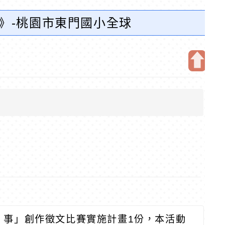
事》-桃園市東門國小全球
開
啟
上
方
區
塊
故 事」創作徵文比賽實施計畫1份，本活動