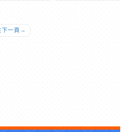
事宜。
鄉
－
往下一頁
→