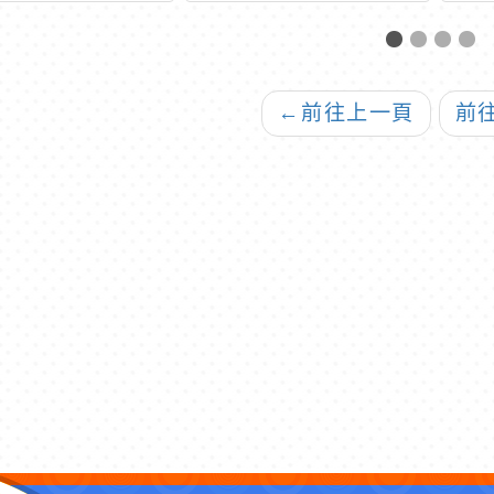
←
前往上一頁
前