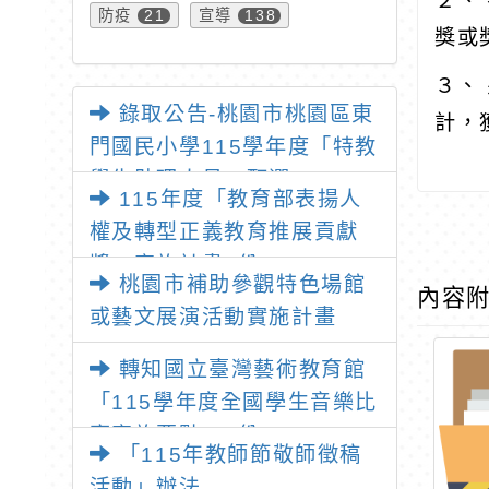
２、
防疫
宣導
21
138
獎或
３、
錄取公告-桃園市桃園區東
計，
門國民小學115學年度「特教
學生助理人員」甄選
115年度「教育部表揚人
權及轉型正義教育推展貢獻
獎」實施計畫1份
桃園市補助參觀特色場館
內容
或藝文展演活動實施計畫
轉知國立臺灣藝術教育館
「115學年度全國學生音樂比
賽實施要點」1份
「115年教師節敬師徵稿
活動」辦法