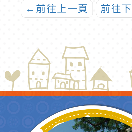
師甄選錄取公告
工甄選
←
前往上一頁
前往