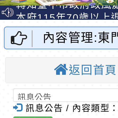
明手冊(修訂版)與學
轉知臺中市政府政風
說明影片
光城市手牽手，綠能
本府115年70歲以上
走」動畫影片
員健康講座「吃得安
清華光罩教學專業論
內容管理:東
心」，請退休同仁踴
動時代中的好老師：
轉環境部「淨零綠領
教師韌性
程」
轉農業部桃園區農業
113學年度第
「115年食農教育專
錄取公告-桃園市桃園
返回首頁
2梯代理教師
訓練課程」，歡迎已
民小學115學年度「
東門國小115學年度第
育專業人員資格者報
理人員」甄選
梯特教代課教師甄選
錄取公告-桃園市桃園
公告-桃園市
公告(尚有缺額)
民小學115學年度「
東門國小115學年度第
訊息公告 / 內容類型
全球資訊網-