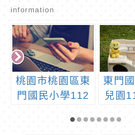
information
明
桃園市桃園區東
東門
1
門國民小學112
兒園1
借
學年度第1學期第
第2學
3梯第1次代理教
進用