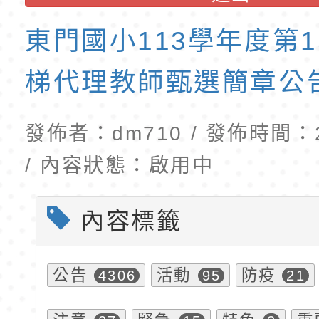
公告(尚有缺額)
民小學115學年度「
東門國小115學年度第
東門國小113學年度第
班教師助理員」甄選
梯特教代理教師甄選
公告(尚有缺額)
梯代理教師甄選簡章公
發佈者：dm710 / 發佈時間：20
/ 內容狀態：啟用中
內容標籤
公告
活動
防疫
4306
95
21