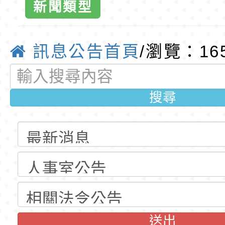
班教師助理員」甄選
梯特教代理教師甄選
特殊教育學生及幼兒
新聞類型
公告(尚有缺額)
明手冊(修訂版)與學
轉知臺中市政府政風
訊息公告首頁
/瀏覽：16
說明影片
光城市手牽手，綠能
本府115年70歲以上
走」動畫影片
員健康講座「吃得安
清華光罩教學專業論
搜尋
心」，請退休同仁踴
動時代中的好老師：
轉環境部「淨零綠領
教師韌性
程」
轉農業部桃園區農業
「115年食農教育專
錄取公告-桃園市桃園
訓練課程」，歡迎已
民小學115學年度「
東門國小115學年度第
育專業人員資格者報
理人員」甄選
梯特教代課教師甄選
錄取公告-桃園市桃園
送出