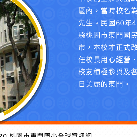
區內，當時校名
先生。民國60年
縣桃園市東門國民
市，本校才正式
任校長用心經營
校友積極參與及
日美麗的東門。
20
桃園市東門國小全球資訊網