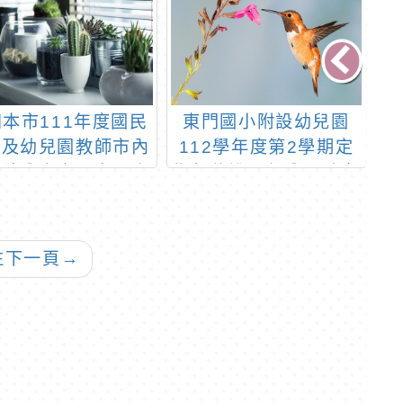
本市111年度國民
東門國小附設幼兒園
東
學及幼兒園教師市內
112學年度第2學期定
1
聘積分審查暨市內介
期契約進用部分工時廚
普
聘公開作業
工甄選錄取公告
往下一頁
→