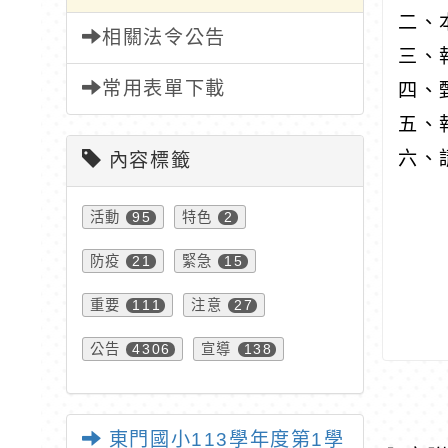
二、
相關法令公告
三、
常用表單下載
四、
五、
六、
內容標籤
活動
特色
95
2
防疫
緊急
21
15
重要
注意
111
27
公告
宣導
4306
138
東門國小113學年度第1學