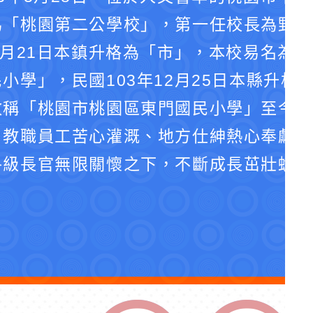
為「桃園第二公學校」，第一任校長為野口
4月21日本鎮升格為「市」，本校易名為
小學」，民國103年12月25日本縣升格
改稱「桃園市桃園區東門國民小學」至今。
、教職員工苦心灌溉、地方仕紳熱心奉獻、
各級長官無限關懷之下，不斷成長茁壯蛻化