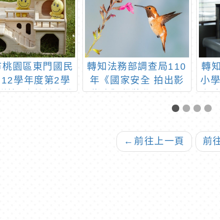
市桃園區東門國民
轉知法務部調查局110
轉知
112學年度第2學
年《國家安全 拍出影
小
梯第2次特教班代
響力》得獎作品觀影
介
師甄選錄取公告
←
前往上一頁
前