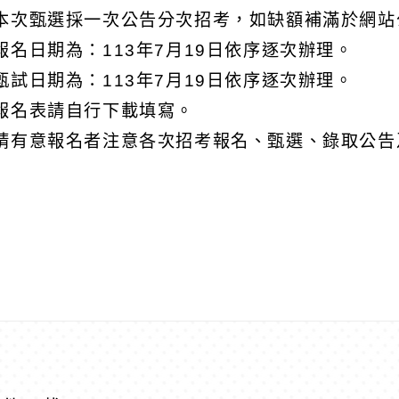
本次甄選採一次公告分次招考，如缺額補滿於網站
報名日期為：
113
年
7
月
19
日依序逐次辦理。
甄試日期為：
113
年
7
月
19
日依序逐次辦理。
報名表請自行下載填寫。
請有意報名者注意各次招考報名、甄選、錄取公告