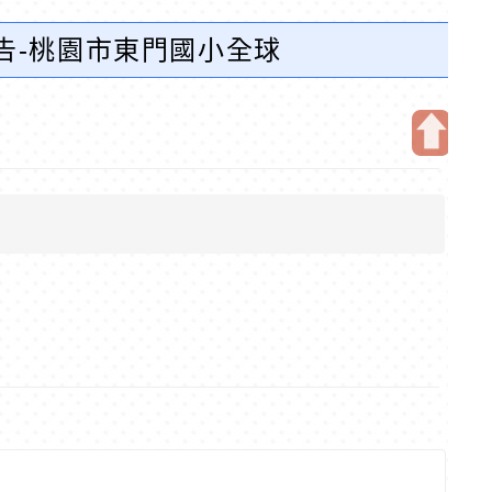
告-桃園市東門國小全球
開
啟
上
方
區
塊