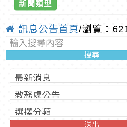
公告(尚有缺額)
第1學期第2梯代理教
轉知臺中市政府政風
新聞類型
門國小全球資
招錄取公告
光城市手牽手，綠能
本府115年70歲以上
訊息公告首頁
/瀏覽：62
走」動畫影片
員健康講座「吃得安
清華光罩教學專業論
質教育
心」，請退休同仁踴
動時代中的好老師：
轉環境部「淨零綠領
搜尋
教師韌性
程」
轉農業部桃園區農業
「115年食農教育專
錄取公告-桃園市桃園
訓練課程」，歡迎已
民小學115學年度「
東門國小115學年度第
育專業人員資格者報
理人員」甄選
梯特教代課教師甄選
錄取公告-桃園市桃園
公告(尚有缺額)
民小學115學年度「
東門國小115學年度第
送出