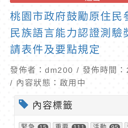
班教師助理員」甄選
梯特教代理教師甄選
東門國小附設幼兒園1
桃園市政府鼓勵原住民
公告(尚有缺額)
第1學期第2梯代理教
招錄取公告
民族語言能力認證測驗
請表件及要點規定
發佈者：dm200 / 發佈時間：20
/ 內容狀態：啟用中
內容標籤
緊急
重要
活動
15
111
95