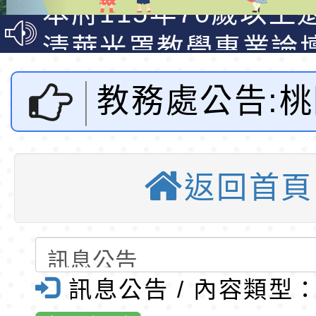
光城市手牽手，綠能
本府115年70歲以上
走」動畫影片
員健康講座「吃得安
清華光罩教學專業論
心」，請退休同仁踴
動時代中的好老師：
轉環境部「淨零綠領
教務處公告:
教師韌性
程」
轉農業部桃園區農業
「115年食農教育專
錄取公告-桃園市桃園
府鼓勵原住民
訓練課程」，歡迎已
民小學115學年度「
東門國小115學年度第
返回首頁
住民族語言能
育專業人員資格者報
理人員」甄選
梯特教代課教師甄選
錄取公告-桃園市桃園
公告(尚有缺額)
民小學115學年度「
東門國小115學年度第
測驗獎勵」申
班教師助理員」甄選
梯特教代理教師甄選
東門國小附設幼兒園1
訊息公告 / 內容類型
及要點規定-